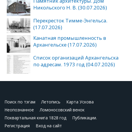
Памятник архитектуры. Дом
Никольского Н. В. (30.07.2026)
Перекресток Тимме-Энгельса.
(17.07.2026)
Канатная промышленность в
Архангельске (17.07.2026)
Список организаций Архангельска
по адресам. 1973 год (04.07.2026)
Поиск по тэгам
Летопись
Карта Ускова
Неопознанное
Ломоносовский венок
Поквартальная книга 1828 год
Публикации.
Регистрация
Вход на сайт