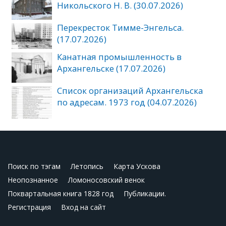
Никольского Н. В. (30.07.2026)
Перекресток Тимме-Энгельса.
(17.07.2026)
Канатная промышленность в
Архангельске (17.07.2026)
Список организаций Архангельска
по адресам. 1973 год (04.07.2026)
Поиск по тэгам
Летопись
Карта Ускова
Неопознанное
Ломоносовский венок
Поквартальная книга 1828 год
Публикации.
Регистрация
Вход на сайт