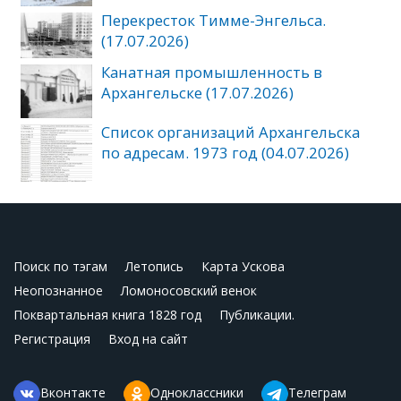
Перекресток Тимме-Энгельса.
(17.07.2026)
Канатная промышленность в
Архангельске (17.07.2026)
Список организаций Архангельска
по адресам. 1973 год (04.07.2026)
Поиск по тэгам
Летопись
Карта Ускова
Неопознанное
Ломоносовский венок
Поквартальная книга 1828 год
Публикации.
Регистрация
Вход на сайт
Вконтакте
Одноклассники
Телеграм