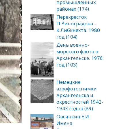
промышленных
районах (174)
Перекресток
П.Виноградова -
К.Либкнехта. 1980
год (104)
День военно-
морского флота в
Архангельске. 1976
год (103)
Немецкие
аэрофотоснимки
Архангельска и
окрестностей 1942-
1943 годов (89)
Овсянкин Е.И.
Имена