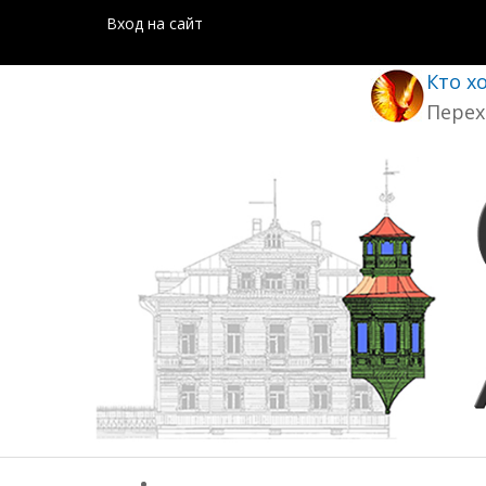
Вход на сайт
Кто х
Перех