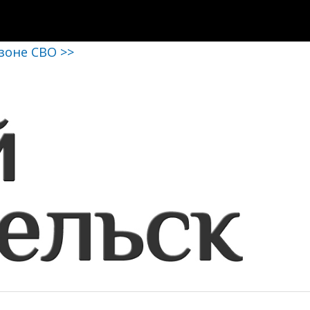
 зоне СВО >>