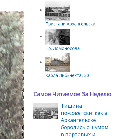
Пристани Архангельска
Пр. Ломоносова
Карла Либкнехта, 30
Самое Читаемое За Неделю
Тишина
по‑советски: как в
Архангельске
боролись с шумом
в портовых и