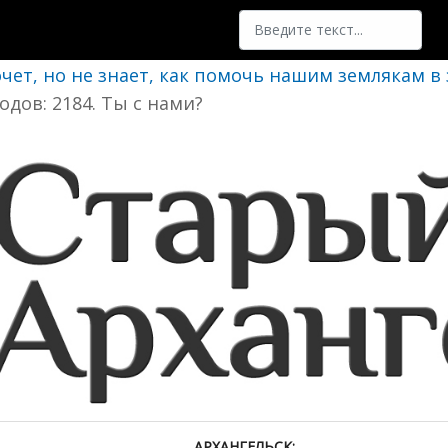
Поиск
очет, но не знает, как помочь нашим землякам в
одов: 2184. Ты с нами?
АРХАНГЕЛЬСК: