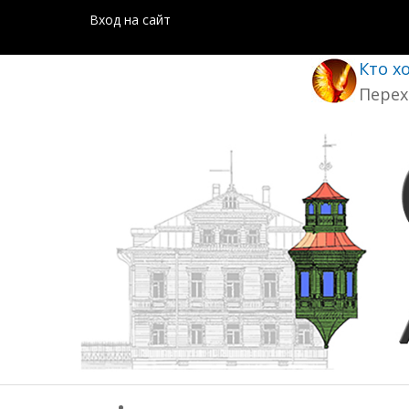
Вход на сайт
Кто х
Перех