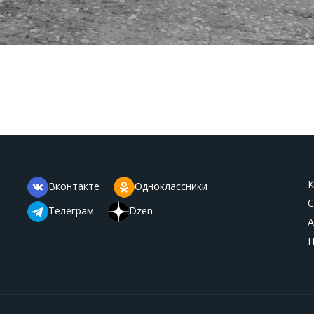
К
Вконтакте
Одноклассники
С
Телеграм
Dzen
А
П