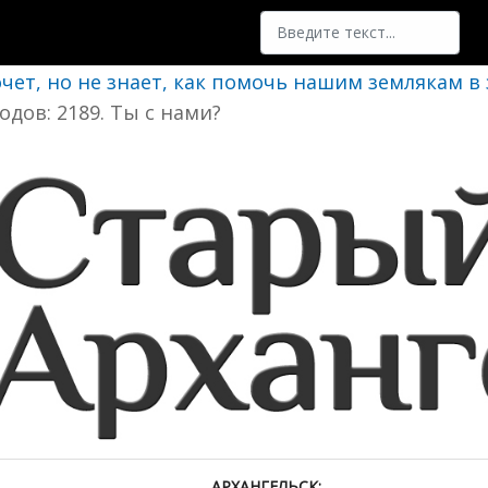
Поиск
очет, но не знает, как помочь нашим землякам в
одов: 2189. Ты с нами?
АРХАНГЕЛЬСК: