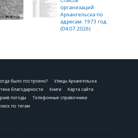
Список
организаций
Архангельска по
адресам. 1973 год
(04.07.2026)
огда было построено?
Улицы Архангельска
тена благодарности
Книги
Карта сайта
рхив погоды
Телефонные справочники
оиск по тегам