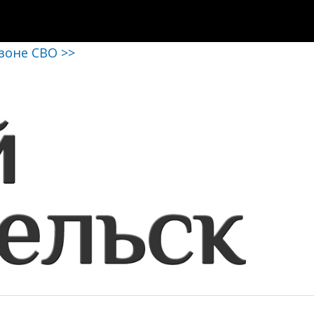
 зоне СВО >>