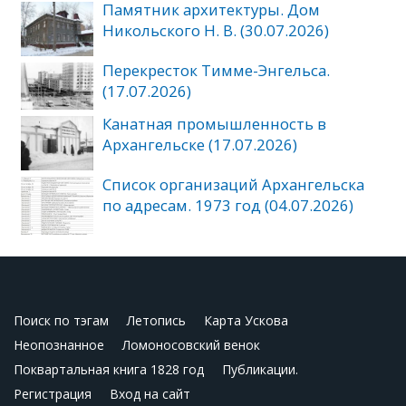
Памятник архитектуры. Дом
Никольского Н. В. (30.07.2026)
Перекресток Тимме-Энгельса.
(17.07.2026)
Канатная промышленность в
Архангельске (17.07.2026)
Список организаций Архангельска
по адресам. 1973 год (04.07.2026)
Поиск по тэгам
Летопись
Карта Ускова
Неопознанное
Ломоносовский венок
Поквартальная книга 1828 год
Публикации.
Регистрация
Вход на сайт