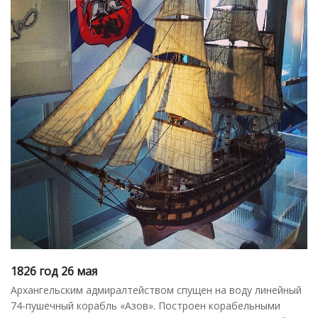
1826 год 26 мая
Архангельским адмиралтейством спущен на воду линейный
74-пушечный корабль «Азов». Построен корабельными