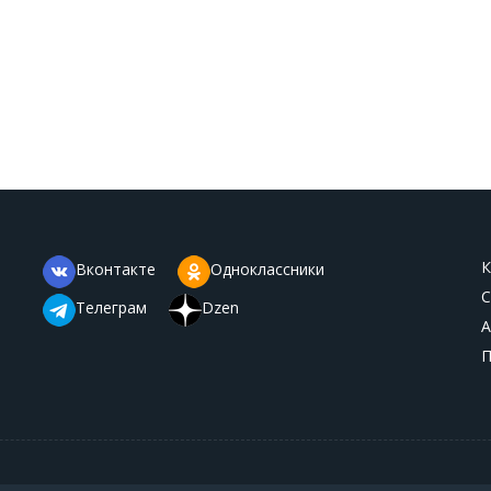
К
Вконтакте
Одноклассники
С
Телеграм
Dzen
А
П