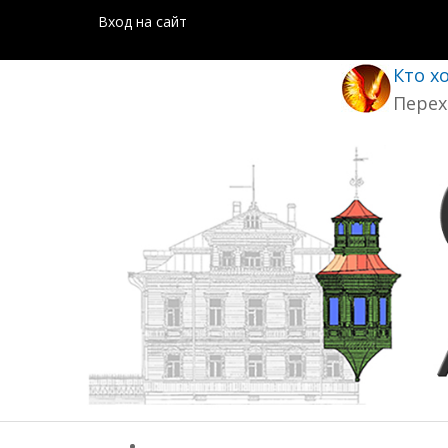
Вход на сайт
Кто х
Перех