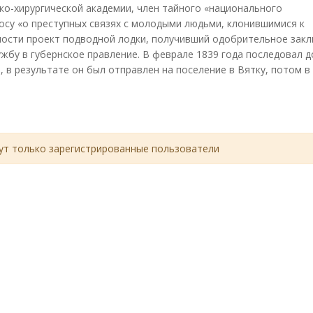
о-хирургической академии, член тайного «национального
осу «о преступных связях с молодыми людьми, клонившимися к
пости проект подводной лодки, получивший одобрительное зак
ужбу в губернское правление. В феврале 1839 года последовал д
, в результате он был отправлен на поселение в Вятку, потом в
т только зарегистрированные пользователи