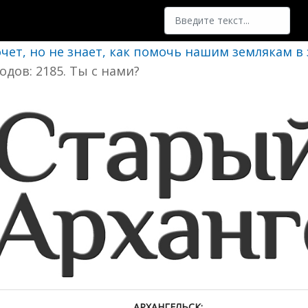
Поиск
очет, но не знает, как помочь нашим землякам в
одов: 2185. Ты с нами?
АРХАНГЕЛЬСК: