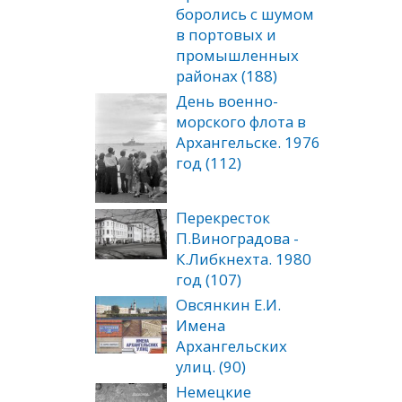
боролись с шумом
в портовых и
промышленных
районах (188)
День военно-
морского флота в
Архангельске. 1976
год (112)
Перекресток
П.Виноградова -
К.Либкнехта. 1980
год (107)
Овсянкин Е.И.
Имена
Архангельских
улиц. (90)
Немецкие