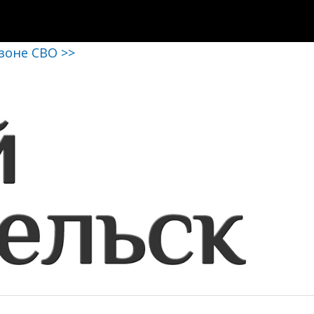
 зоне СВО >>