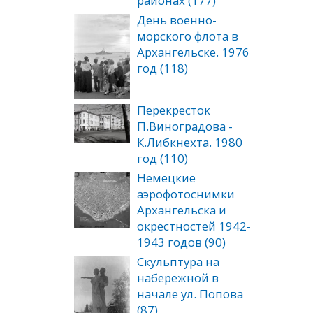
районах (177)
День военно-
морского флота в
Архангельске. 1976
год (118)
Перекресток
П.Виноградова -
К.Либкнехта. 1980
год (110)
Немецкие
аэрофотоснимки
Архангельска и
окрестностей 1942-
1943 годов (90)
Скульптура на
набережной в
начале ул. Попова
(87)