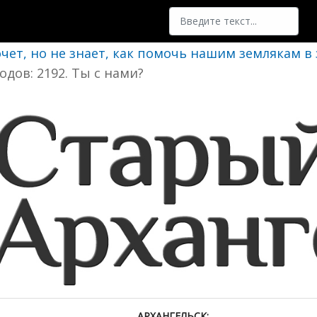
Поиск
очет, но не знает, как помочь нашим землякам в
одов: 2192. Ты с нами?
АРХАНГЕЛЬСК: