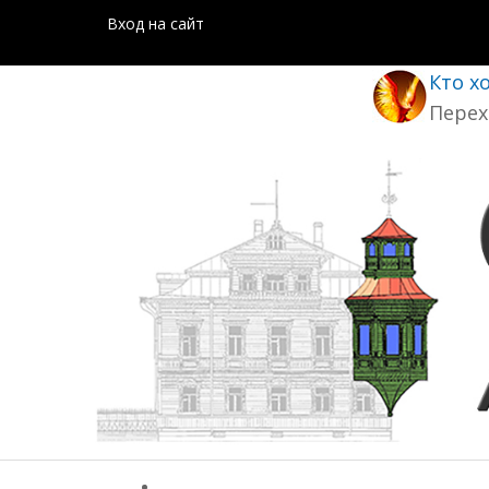
Вход на сайт
Кто х
Перех