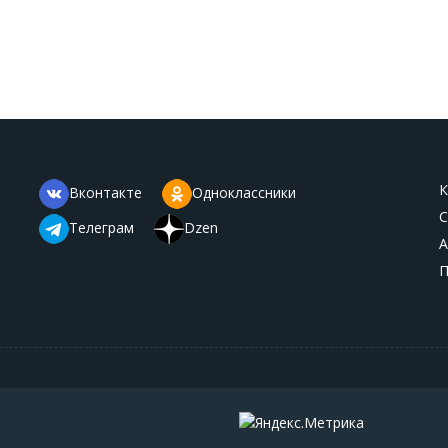
К
Вконтакте
Одноклассники
С
Телеграм
Dzen
А
П