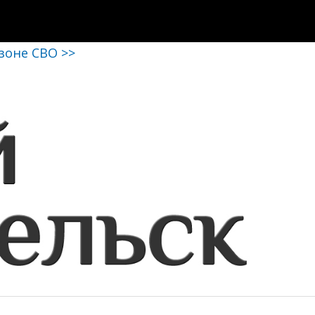
 зоне СВО >>