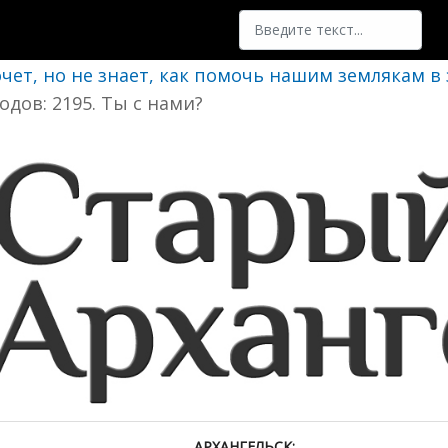
Поиск
очет, но не знает, как помочь нашим землякам в
одов: 2195. Ты с нами?
АРХАНГЕЛЬСК: