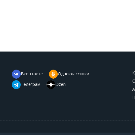
К
Вконтакте
Одноклассники
С
Телеграм
Dzen
А
П