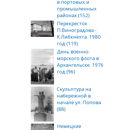
в портовых и
промышленных
районах (152)
Перекресток
П.Виноградова -
К.Либкнехта. 1980
год (119)
День военно-
морского флота в
Архангельске. 1976
год (96)
Скульптура на
набережной в
начале ул. Попова
(88)
Немецкие