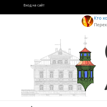
Вход на сайт
Кто х
Перех