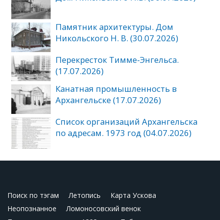
Памятник архитектуры. Дом
Никольского Н. В. (30.07.2026)
Перекресток Тимме-Энгельса.
(17.07.2026)
Канатная промышленность в
Архангельске (17.07.2026)
Список организаций Архангельска
по адресам. 1973 год (04.07.2026)
Поиск по тэгам
Летопись
Карта Ускова
Неопознанное
Ломоносовский венок