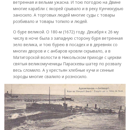
ветренная и вельми ужасна. И тою погодою на Двине
многие карабли с якорей срывало и в реку Кунчюкурью
заносило. А торговых людей многие суды с товары
розбивало и товары топило и людей.
О буре великой. О 180-м (1672) году. Декабря к 26 му
числу в ноче была з западную сторону буря ветренная
зело велика, и тою бурею в посадех и в деревнях со
многих дворов и с анбаров кровли скрывало, а в
Матигорской волости в Никольском приходе с церкви
святыя великомученицы Параскевы шатер по розвалу
весь сломило. А у крестьян хлебные кучи и сенные
зороды многие свалило и розносило.