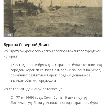
БЛОГ
Бури на Северной Двине
Из "Краткой хронологической росписи Архангелогородской
истории"
1699 года, Сентября 6 дня. Страшная буря стоящие под
городом корабли срывает с якорей и заносит на берег,
причиняет разбитием барок, лодей и дощаников
великие убытки торгующим.
Из летописи "Двинской летописец":
О 177-м (1669) году. Сентября в 19 день поутру
божиими судьбами учинилась погода страшная, буря