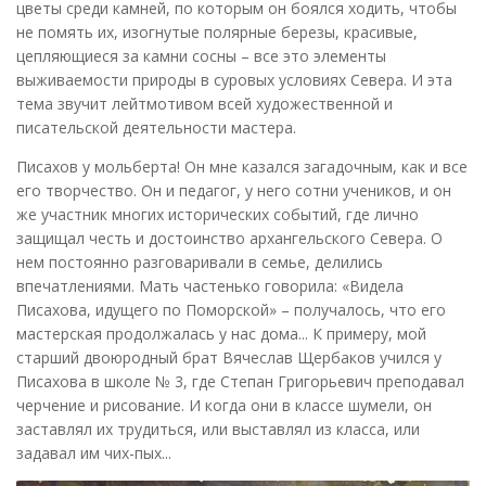
цветы среди камней, по которым он боялся ходить, чтобы
не помять их, изогнутые полярные березы, красивые,
цепляющиеся за камни сосны – все это элементы
выживаемости природы в суровых условиях Севера. И эта
тема звучит лейтмотивом всей художественной и
писательской деятельности мастера.
Писахов у мольберта! Он мне казался загадочным, как и все
его творчество. Он и педагог, у него сотни учеников, и он
же участник многих исторических событий, где лично
защищал честь и достоинство архангельского Севера. О
нем постоянно разговаривали в семье, делились
впечатлениями. Мать частенько говорила: «Видела
Писахова, идущего по Поморской» – получалось, что его
мастерская продолжалась у нас дома... К примеру, мой
старший двоюродный брат Вячеслав Щербаков учился у
Писахова в школе № 3, где Степан Григорьевич преподавал
черчение и рисование. И когда они в классе шумели, он
заставлял их трудиться, или выставлял из класса, или
задавал им чих-пых...