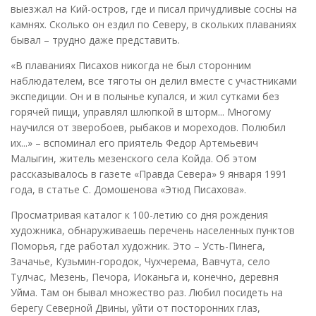
выезжал на Кий-остров, где и писал причудливые сосны на
камнях. Сколько он ездил по Северу, в скольких плаваниях
бывал – трудно даже представить.
«В плаваниях Писахов никогда не был сторонним
наблюдателем, все тяготы он делил вместе с участниками
экспедиции. Он и в полынье купался, и жил сутками без
горячей пищи, управлял шлюпкой в шторм... Многому
научился от зверобоев, рыбаков и мореходов. Полюбил
их...» – вспоминал его приятель Федор Артемьевич
Малыгин, житель мезенского села Койда. Об этом
рассказывалось в газете «Правда Севера» 9 января 1991
года, в статье С. Домошенова «Этюд Писахова».
Просматривая каталог к 100-летию со дня рождения
художника, обнаруживаешь перечень населенных пунктов
Поморья, где работал художник. Это – Усть-Пинега,
Зачачье, Кузьмин-городок, Чухчерема, Вавчута, село
Тулчас, Мезень, Печора, Иоканьга и, конечно, деревня
Уйма. Там он бывал множество раз. Любил посидеть на
берегу Северной Двины, уйти от посторонних глаз,