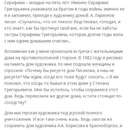
Серафима – младше на пять лет. Именно Серафима
Григорьевна ухаживала за братом в годы войны, именно ее
я и запомнил, приходя к художнику домой. А. Ларионов
писал: «Случалось, что он тяжело бедствовал, голодал, и
кто знает, как бы протянул свой век, если бы не заботы
сестры Серафимы Григорьевны, которая долгие годы жила
с ним одним домашним очагом»...
Вспоминаю как у меня произошла встреча с жительницами
дома на противоположной стороне. В 1982 году я рисовал
на память дом художника. Ко мне подошли женщины и
спросили: «Почему Вы рисуете дом Писахова, а наш не
рисуете? Мы ждем, когда его тоже будут сносить...» Я им
пояснил, что когда-то бывал в этом доме у Степана
Григорьевича. Мне бы хотелось, чтобы сохранился этот
дом. Ведь перевозили же другие дома, кстати стоящие по-
соседству?
Дом-мастерская художника под угрозой полного
уничтожения. И все-таки очень жаль. Ведь смогли же
сохранить дом художника А.А. Борисова в Красноборске, и