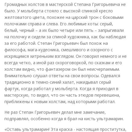
Громадных холстов в мастерской Степана Григорьевича не
было. У мольберта стояло с высокой спинкой кресло
желтоватого цвета, похожее на царский трон с боковыми
полочками справа и слева. Его любимые коты: серый,
белый, черный – а их было четыре или пять – запрыгивали
на полочку и сидели за спиной художника, как бы наблюдая
за его работой. Степан Григорьевич был похож на
философа, мага-кудесника, смешливого и озорного с
искрящимся хитреньким взглядом. Он говорил немного и не
всегда четко, а иной раз скороговоркой, по сказкам и его
холстам видно, что фантазером он был неисчерпаемым.
Внимательно слушал ответы на свои вопросы. Одевался
традиционно в темно-синий халат, накидывал серый
фартук, когда работал у мольберта. Когда я приходил в
мастерскую, то видел, что он часть этюдов перевешена,
приближены к новым холстам, над которыми работал.
Не раз Степан Григорьевич делал мне замечание,
подправлял, особенно когда я брал на кисть ультрамарин.
«Оставь ультрамарин! Эта краска - настоящая проститутка,