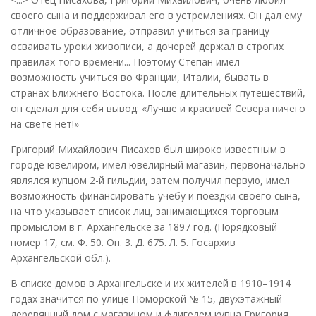
своего сына и поддерживал его в устремлениях. Он дал ему
отличное образование, отправил учиться за границу
осваивать уроки живописи, а дочерей держал в строгих
правилах того времени... Поэтому Степан имел
возможность учиться во Франции, Италии, бывать в
странах Ближнего Востока. После длительных путешествий,
он сделал для себя вывод: «Лучше и красивей Севера ничего
на свете нет!»
Григорий Михайлович Писахов был широко известным в
городе ювелиром, имел ювелирный магазин, первоначально
являлся купцом 2-й гильдии, затем получил первую, имел
возможность финансировать учебу и поездки своего сына,
на что указывает список лиц, занимающихся торговым
промыслом в г. Архангельске за 1897 год. (Порядковый
номер 17, см. Ф. 50. Оп. 3. Д. 675. Л. 5. Госархив
Архангельской обл.).
В списке домов в Архангельске и их жителей в 1910–1914
годах значится по улице Поморской № 15, двухэтажный
деревянный дом с магазином и флигелем купца Григория