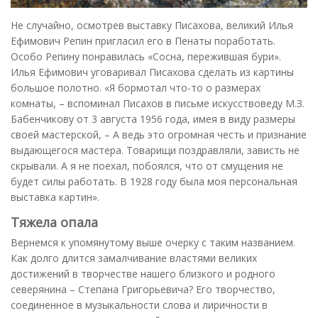
Не случайно, осмотрев выставку Писахова, великий Илья
Ефимович Репин пригласил его в Пенаты поработать.
Особо Репину понравилась «Сосна, пережившая бури».
Илья Ефимович уговаривал Писахова сделать из картины
большое полотно. «Я бормотал что-то о размерах
комнаты, – вспоминал Писахов в письме искусствоведу М.З.
Бабенчикову от 3 августа 1956 года, имея в виду размеры
своей мастерской, – А ведь это огромная честь и признание
выдающегося мастера. Товарищи поздравляли, зависть не
скрывали. А я не поехал, побоялся, что от смущения не
будет силы работать. В 1928 году была моя персональная
выставка картин».
Тяжела опала
Вернемся к упомянутому выше очерку с таким названием.
Как долго длится замалчивание властями великих
достижений в творчестве нашего близкого и родного
северянина – Степана Григорьевича? Его творчество,
соединенное в музыкальности слова и лиричности в