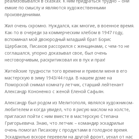
реализовывался в сказках. К ним придраться трудно – они
емкие по смыслу и являются художественными
произведениями.
Жил очень скромно. Нуждался, как многие, в военное время.
Как-то в очереди за коммерческим хлебом в 1947 году,
вспоминал мой двоюродный младший брат Борис
Щербаков, Писахов рассорился с женщинами, с чем-то не
соглашался, упорно доказывал свое, был очень
несговорчивым, раскритиковал их в пух и прах!
Житейские трудности того времени и привели меня в его
мастерскую в зиму 1943/44 года. В нашем доме на
Поморской снимал комнату летчик, старший лейтенант
Александр Кононенко с женой Еленой Сафьян.
Александр был родом из Мелитополя, являлся художником-
любителем и когда увидел, что я рисую маслом на холсте,
пригласил пойти с ним вместе в мастерскую Степана
Григорьевича. Знаю, что летчик – командир эскадрильи
очень помогал Писахову с продуктами в голодное время.
Эскадрилью вскоре перевели на другой фронт, уехал от нас