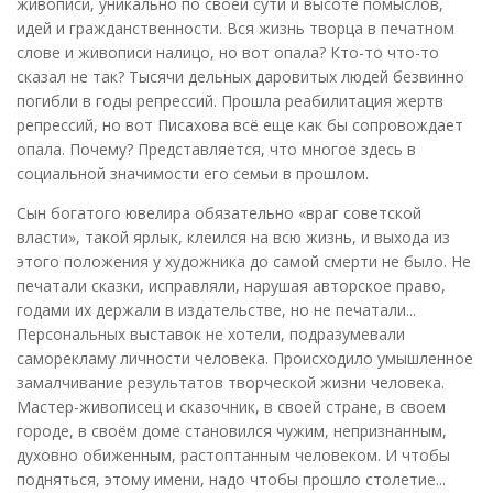
живописи, уникально по своей сути и высоте помыслов,
идей и гражданственности. Вся жизнь творца в печатном
слове и живописи налицо, но вот опала? Кто-то что-то
сказал не так? Тысячи дельных даровитых людей безвинно
погибли в годы репрессий. Прошла реабилитация жертв
репрессий, но вот Писахова всё еще как бы сопровождает
опала. Почему? Представляется, что многое здесь в
социальной значимости его семьи в прошлом.
Сын богатого ювелира обязательно «враг советской
власти», такой ярлык, клеился на всю жизнь, и выхода из
этого положения у художника до самой смерти не было. Не
печатали сказки, исправляли, нарушая авторское право,
годами их держали в издательстве, но не печатали...
Персональных выставок не хотели, подразумевали
саморекламу личности человека. Происходило умышленное
замалчивание результатов творческой жизни человека.
Мастер-живописец и сказочник, в своей стране, в своем
городе, в своём доме становился чужим, непризнанным,
духовно обиженным, растоптанным человеком. И чтобы
подняться, этому имени, надо чтобы прошло столетие...