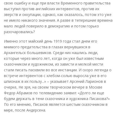
свою ошибку и еще при власти Временного правительства
выступил против английских интервентов, против их
зверств и оккупации, однако, как оказалось, потом это уже
не имело никакого значения. А разве в теперешние времена
мало людей поверило в демократию и потом горько
разочаровались?
Именно этот майский день 1919 года стал днем его
мнимого предательства в глазах вернувшихся в
Архангельск большевиков. Среди них нашлись люди,
которые через много лет, когда он уже был известным
сказочником и художником, из зависти и мелкой мести
стали писать пасквили во все инстанции. И скоро легенда о
встрече интервентов с хлебом-солью выросла уже в его
шпионаж в их пользу...» – указывает Арсений Ларионов в
очерке, Не зря, на своем творческом вечере в Москве
Федор Абрамов по телевидению заявил: «Долго ли еще
будем держать в тени сказочника и художника Писахова?»
По его мнению, Писахов является шестым сказочником в
мире, после Андерсена.