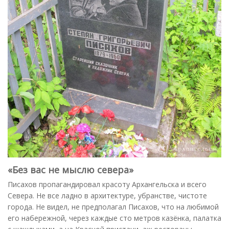
«Без вас не мыслю севера»
Писахов пропагандировал красоту Архангельска и всего
Севера. Не все ладно в архитектуре, убранстве, чистоте
города. Не видел, не предполагал Писахов, что на любимой
его набережной, через каждые сто метров казёнка, палатка