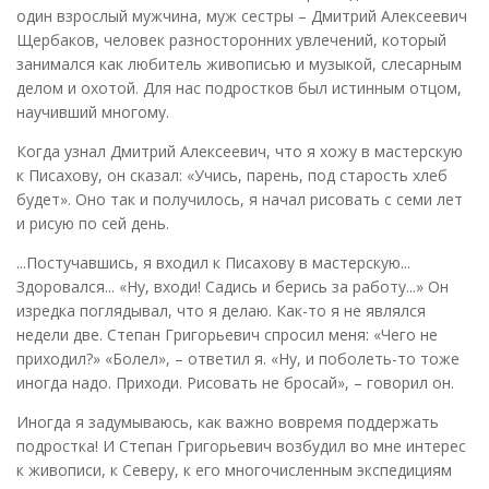
один взрослый мужчина, муж сестры – Дмитрий Алексеевич
Щербаков, человек разносторонних увлечений, который
занимался как любитель живописью и музыкой, слесарным
делом и охотой. Для нас подростков был истинным отцом,
научивший многому.
Когда узнал Дмитрий Алексеевич, что я хожу в мастерскую
к Писахову, он сказал: «Учись, парень, под старость хлеб
будет». Оно так и получилось, я начал рисовать с семи лет
и рисую по сей день.
...Постучавшись, я входил к Писахову в мастерскую...
Здоровался... «Ну, входи! Садись и берись за работу...» Он
изредка поглядывал, что я делаю. Как-то я не являлся
недели две. Степан Григорьевич спросил меня: «Чего не
приходил?» «Болел», – ответил я. «Ну, и поболеть-то тоже
иногда надо. Приходи. Рисовать не бросай», – говорил он.
Иногда я задумываюсь, как важно вовремя поддержать
подростка! И Степан Григорьевич возбудил во мне интерес
к живописи, к Северу, к его многочисленным экспедициям