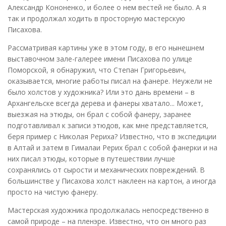
Александр Кононенко, и более о нем вестей не было. А я
так и продолжал ходить в просторную мастерскую
Писахова.
Рассматривая картины уже в этом году, в его нынешнем
выставочном зале-галерее имени Писахова по улице
Поморской, я обнаружил, что Степан Григорьевич,
оказывается, многие работы писал на фанере. Неужели не
было холстов у художника? Или это дань времени – в
Архангельске всегда дерева и фанеры хватало... Может,
выезжая на этюды, он брал с собой фанеру, заранее
подготавливал к записи этюдов, как мне представляется,
беря пример с Николая Рериха? Известно, что в экспедиции
в Алтай и затем в Гималаи Рерих брал с собой фанерки и на
них писал этюды, которые в путешествии лучше
сохранялись от сырости и механических повреждений. В
большинстве у Писахова холст наклеен на картон, а иногда
просто на чистую фанеру.
Мастерская художника продолжалась непосредственно в
самой природе – на пленэре. Известно, что он много раз