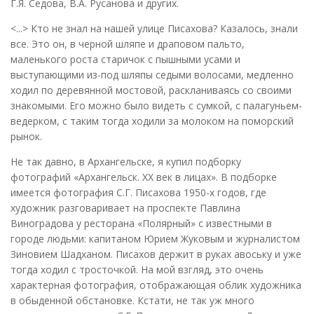
Г.Я. Седова, В.А. Русанова и других.
<...> Кто не знал на нашей улице Писахова? Казалось, знали
все. Это он, в черной шляпе и драповом пальто,
маленького роста старичок с пышными усами и
выступающими из-под шляпы седыми волосами, медленно
ходил по деревянной мостовой, раскланиваясь со своими
знакомыми. Его можно было видеть с сумкой, с палагуньем-
ведерком, с таким тогда ходили за молоком на поморский
рынок.
Не так давно, в Архангельске, я купил подборку
фотографий «Архангельск. XX век в лицах». В подборке
имеется фотография С.Г. Писахова 1950-х годов, где
художник разговаривает на проспекте Павлина
Виноградова у ресторана «Полярный» с известными в
городе людьми: капитаном Юрием Жуковым и журналистом
Зиновием Шадханом. Писахов держит в руках авоську и уже
тогда ходил с тросточкой. На мой взгляд, это очень
характерная фотография, отображающая облик художника
в обыденной обстановке. Кстати, не так уж много