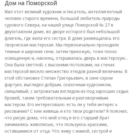
Дом на Поморской
Жил этот великий художник и писатель, интеллигентный
человек старого времени, большой любитель природы
сурового Севера, на нашей улице Поморской № 27 в
двухэтажном доме, во дворе которого был небольшой
флигель, где жила его сестра. В доме размещалась его
творческая мастерская. Мы первоначально проходили
темные и широкие сени, затем прихожую, тоже плохо
освещенную и, наконец, открывалась дверь в мастерскую...
Она была светлой, с высокими потолками, на стенах
мастерской висело множество этюдов разной величины. В
этой обстановке Степан Григорьевич, в сине-сером
фартуке, выглядел добрым, сказочным кудесником,
смешливый, с хитроватым взглядом из-под заросших седых
бровей, таким требовательным и разговорчивым
мастером. Его интересовало: есть ли у тебя интерес к
рисованию? С кем живешь и кто твои родители? Я пояснил,
что рисую дома, что мой отец и его старший брат
занимались живописью, что пользуюсь красками,
оставшимися от отца. Что живу с мамой, сестрой и