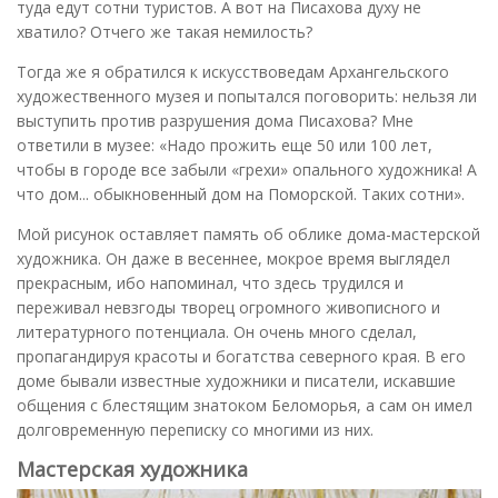
туда едут сотни туристов. А вот на Писахова духу не
хватило? Отчего же такая немилость?
Тогда же я обратился к искусствоведам Архангельского
художественного музея и попытался поговорить: нельзя ли
выступить против разрушения дома Писахова? Мне
ответили в музее: «Надо прожить еще 50 или 100 лет,
чтобы в городе все забыли «грехи» опального художника! А
что дом... обыкновенный дом на Поморской. Таких сотни».
Мой рисунок оставляет память об облике дома-мастерской
художника. Он даже в весеннее, мокрое время выглядел
прекрасным, ибо напоминал, что здесь трудился и
переживал невзгоды творец огромного живописного и
литературного потенциала. Он очень много сделал,
пропагандируя красоты и богатства северного края. В его
доме бывали известные художники и писатели, искавшие
общения с блестящим знатоком Беломорья, а сам он имел
долговременную переписку со многими из них.
Мастерская художника