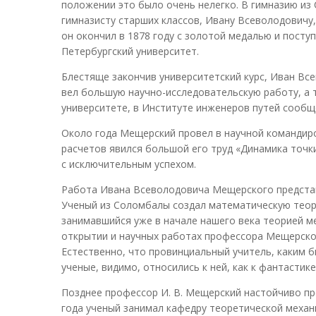
положении это было очень нелегко. В гимназию из 
гимназисту старших классов, Ивану Всеволодовичу
он окончил в 1878 году с золотой медалью и пост
Петербургский университет.
Блестяще закончив университетский курс, Иван Вс
вел большую научно-исследовательскую работу, а 
университете, в Институте инженеров путей сообще
Около года Мещерский провел в научной командиро
расчетов явился большой его труд «Динамика точк
с исключительным успехом.
Работа Ивана Всеволодовича Мещерского представ
Ученый из Соломбалы создал математическую теор
занимавшийся уже в начале нашего века теорией 
открытии и научных работах профессора Мещерског
Естественно, что провинциальный учитель, каким б
ученые, видимо, относились к ней, как к фантастике
Позднее профессор И. В. Мещерский настойчиво пр
года ученый занимал кафедру теоретической механ