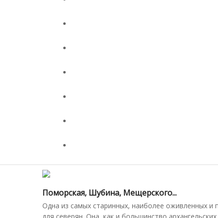
Поморская, Шубина, Мещерского...
Одна из самых старинных, наиболее оживленных и 
для северян. Она, как и большинство архангельских