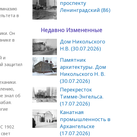
проспекту
Гимназию
Ленинградский (86)
ультета в
Недавно Измененные
ики. Он
анике в
Дом Никольского
Н.В. (30.07.2026)
й и
Памятник
ий защитил
архитектуры. Дом
Никольского Н. В.
(30.07.2026)
ханики.
Перекресток
алению,
е знал об
Тимме-Энгельса.
абая.
(17.07.2026)
огие
Канатная
промышленность в
Архангельске
 С 1902
(17.07.2026)
 свет