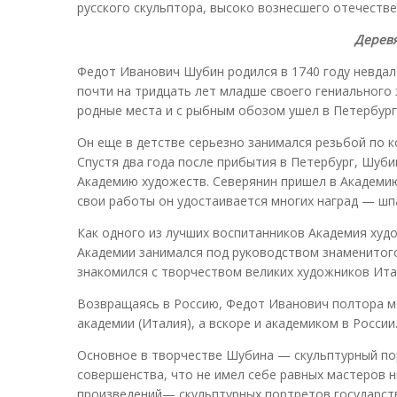
русского скульптора, высоко вознесшего отечестве
Деревя
Федот Иванович Шубин родился в 1740 году невдале
почти на тридцать лет младше своего гениального
родные места и с рыбным обозом ушел в Петербург
Он еще в детстве серьезно занимался резьбой по к
Спустя два года после прибытия в Петербург, Шуби
Академию художеств. Северянин пришел в Академию
свои работы он удостаивается многих наград — шп
Как одного из лучших воспитанников Академия худо
Академии занимался под руководством знаменитого 
знакомился с творчеством великих художников Ита
Возвращаясь в Россию, Федот Иванович полтора м
академии (Италия), а вскоре и академиком в России
Основное в творчестве Шубина — скульптурный пор
совершенства, что не имел себе равных мастеров н
произведений— скульптурных портретов государств