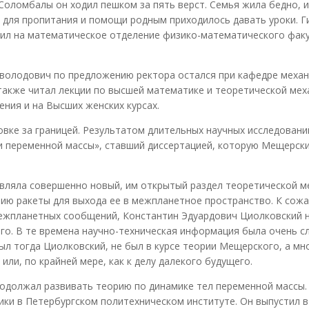
Соломбалы он ходил пешком за пять верст. Семья жила бедно, и
, для пропитания и помощи родным приходилось давать уроки. 
упил на математическое отделение физико-математического фак
еволодович по предложению ректора остался при кафедре механ
также читал лекции по высшей математике и теоретической мех
ния и на Высших женских курсах.
вке за границей. Результатом длительных научных исследовани
и переменной массы», ставший диссертацией, которую Мещерск
ляла совершенно новый, им открытый раздел теоретической ме
ию ракеты для выхода ее в межпланетное пространство. К сож
межпланетных сообщений, Константин Эдуардович Циолковский н
о. В те времена научно-техническая информация была очень сл
ыл тогда Циолковский, не был в курсе теории Мещерского, а мн
 или, по крайней мере, как к делу далекого будущего.
одолжал развивать теорию по динамике тел переменной массы.
ики в Петербургском политехническом институте. Он выпустил в