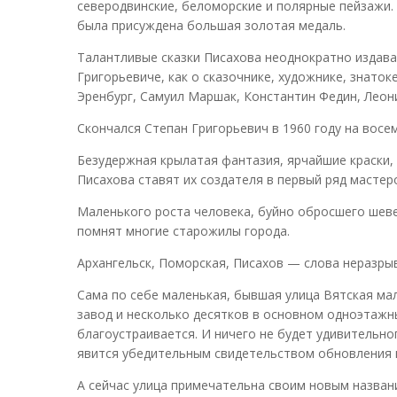
северодвинские, беломорские и полярные пейзажи.
была присуждена большая золотая медаль.
Талантливые сказки Писахова неоднократно издава
Григорьевиче, как о сказочнике, художнике, знат
Эренбург, Самуил Маршак, Константин Федин, Леон
Скончался Степан Григорьевич в 1960 году на восе
Безудержная крылатая фантазия, ярчайшие краски,
Писахова ставят их создателя в первый ряд мастер
Маленького роста человека, буйно обросшего шеве
помнят многие старожилы города.
Архангельск, Поморская, Писахов — слова неразры
Сама по себе маленькая, бывшая улица Вятская м
завод и несколько десятков в основном одноэтажн
благоустраивается. И ничего не будет удивительног
явится убедительным свидетельством обновления 
А сейчас улица примечательна своим новым назван