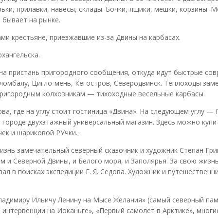
ки, прилавки, навесы, склады. Бочки, ящики, мешки, корзины. М
о бывает на рынке.
ми крестьяне, приезжавшие из-за Двины на карбасах.
хангельска.
на пристань пригородного сообщения, откуда идут быстрые со
ломбалу, Цигло-мень, Кегостров, Северодвинск. Теплоходы зам
 пригородным колхозникам — тихоходные весельные карбасы.
ва, где на углу стоит гостиница «Двина». На следующем углу —
 городе двухэтажный универсальный магазин. Здесь можно купи
ек и шариковой РУчки. .
изнь замечательный северный сказочник и художник Степан Гри
 и Северной Двины, и Белого моря, и Заполярья. За свою жизн
ал в поисках экспедиции Г. Я. Седова. Художник и путешественн
ладимиру Ильичу Ленину на Мысе Желания» (самый северный па
 интервенции на Иоканьге», «Первый самолет в Арктике», многи