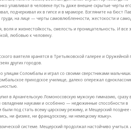
онко улавливал в человеке пусть даже внешне скрытые черты ег
ал, подчеркивал их в гипсе и в мраморе. Взгляните на бюст Пав
а груди, на лице — черты самовлюбленности, жестокости и само
, воля и жизнестойкость, смелость и проницательность. И все 
кой, любовью к человеку.
ского ваятеля хранятся в Третьяковской галерее и Оружейной 
зеях других городов.
по улицам Соломбалы и играл со своими сверстниками мальчишк
омбальское приходское училище, далеко опережал одноклассни
ьностью.
тупил в Архангельскую Ломоносовскую мужскую гимназию, сразу 
 в овладении науками и особенно — недюжинные способности в
и были под стать всему царскому режиму, и Мещерский позднее 
ились, ни физике, ни французскому, ни немецкому языку».
назической системе. Мещерский продолжал настойчиво учиться. 