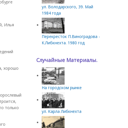
рбурге
ул. Володарского, 39. Май
1984 года
й, Илья
Перекресток П.Виноградова -
К.Либкнехта. 1980 год
ведений
Случайные Материалы.
а, хорошо
На городском рынке
дорослевый
троится,
то только
ул. Карла Либкнехта
ого