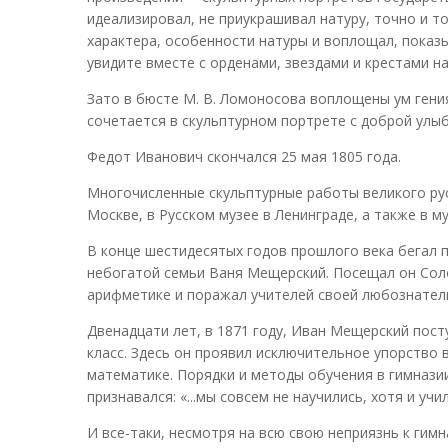
идеализировал, не приукрашивал натуру, точно и т
характера, особенности натуры и воплощал, показыв
увидите вместе с орденами, звездами и крестами н
Зато в бюсте М. В. Ломоносова воплощены ум гения
сочетается в скульптурном портрете с доброй улыб
Федот Иванович скончался 25 мая 1805 года.
Многочисленные скульптурные работы великого рус
Москве, в Русском музее в Ленинграде, а также в му
В конце шестидесятых годов прошлого века бегал 
небогатой семьи Ваня Мещерский. Посещал он Сол
арифметике и поражал учителей своей любознател
Двенадцати лет, в 1871 году, Иван Мещерский пос
класс. Здесь он проявил исключительное упорство
математике. Порядки и методы обучения в гимнази
признавался: «...мы совсем не научились, хотя и уч
И все-таки, несмотря на всю свою неприязнь к гим