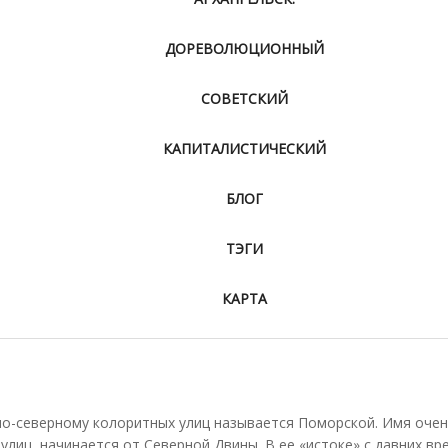
ДОРЕВОЛЮЦИОННЫЙ
СОВЕТСКИЙ
КАПИТАЛИСТИЧЕСКИЙ
БЛОГ
ТЭГИ
КАРТА
по-северному колоритных улиц называется Поморской. Имя оче
 улиц, начинается от Северной Двины. В ее «истоке» с давних вр