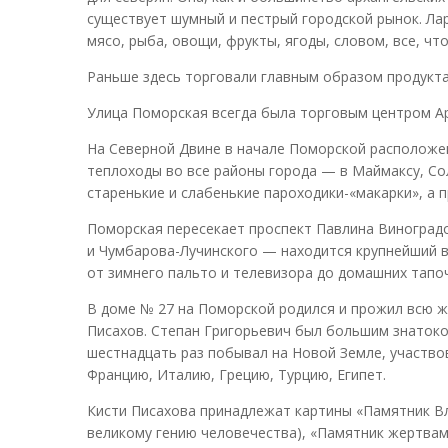
существует шумный и пестрый городской рынок. Ларь
мясо, рыба, овощи, фрукты, ягоды, словом, все, чт
Раньше здесь торговали главным образом продукта
Улица Поморская всегда была торговым центром Ар
На Северной Двине в начале Поморской расположе
теплоходы во все районы города — в Маймаксу, Со
старенькие и слабенькие пароходики-«макарки», а
Поморская пересекает проспект Павлина Виноградо
и Чумбарова-Лучинского — находится крупнейший в
от зимнего пальто и телевизора до домашних тапоч
В доме № 27 на Поморской родился и прожил всю ж
Писахов. Степан Григорьевич был большим знатоком
шестнадцать раз побывал на Новой Земле, участвов
Францию, Италию, Грецию, Турцию, Египет.
Кисти Писахова принадлежат картины «Памятник В
великому гению человечества), «Памятник жертвам