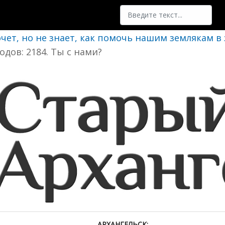
Поиск
очет, но не знает, как помочь нашим землякам в
одов: 2184. Ты с нами?
АРХАНГЕЛЬСК: