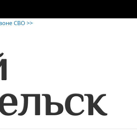
 зоне СВО >>