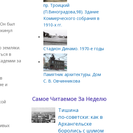
пр. Троицкий
(П.Виноградова,98). Здание
Коммерческого собрания в
 Он был
1910-х гг.
окинул
о земляки.
Стадион Динамо. 1970-е годы
ться в
кадемии за
Памятник архитектуры. Дом
 в
С. В. Овчинникова
ме и
Самое Читаемое За Неделю
кой
Тишина
по‑советски: как в
Архангельске
ливых
боролись с шумом