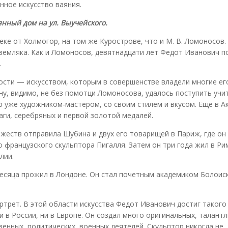
нное искусство ваяния.
нный дом на ул. Выучейского.
ке от Холмогор, на том же Курострове, что и М. В. Ломоносов.
 земляка. Как и Ломоносов, девятнадцати лет Федот Иванович п
.
ости — искусством, которым в совершенстве владели многие ег
ну, видимо, не без помотци Ломоносова, удалось поступить учи
 уже художником-мастером, со своим стилем и вкусом. Еще в А
аги, серебряных и первой золотой медалей.
жеств отправила Шубина и двух его товарищей в Париж, где он
французского скульптора Пигалля. Затем он три года жил в Ри
лии.
есяца прожил в Лондоне. Он стал почетным академиком Болоис
.
трет. В этой области искусства Федот Иванович достиг такого
и в России, ни в Европе. Он создал много оригинальных, талант
енных, политических, военных деятелей. Скульптор никогда не