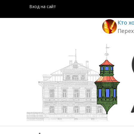
Вход на сайт
Кто х
Перех