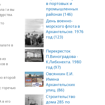
в портовых и
о
промышленных
ла I и вы
районах (146)
дурства.
День военно-
это
морского флота в
Архангельске. 1976
год (123)
палате в
Перекресток
П.Виноградова -
а из
К.Либкнехта. 1980
ков в
год (97)
Овсянкин Е.И.
во второй
Имена
Архангельских
с горечью
улиц. (86)
Cтроительство
дома 285 по
А в его