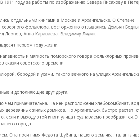
 В 1911 году за работы по изображению Севера Писахову в Пете
лись отдельными книгами в Москве и Архангельске. О Степане
оке северного фольклора, восторженно отзывались Демьян Бедны
ид Леонов, Анна Караваева, Владимир Лидин.
мьдесят первом году жизни.
 напевность и мягкость поморского говора фольклорных произ
ов сказки советского времени.
люрой, бородой и усами, такого вечного на улицах Архангельск
вные и дополняющие друг друга.
ало чем примечательна. На ней расположены хлебокомбинат, во
ых деревянных жилых домиков. Но Архангельск быстро растет, с
о, если к выходу этой книги улица неузнаваемо преобразится. Э
нашего города.
ием. Она носит имя Федота Шубина, нашего земляка, талантлив