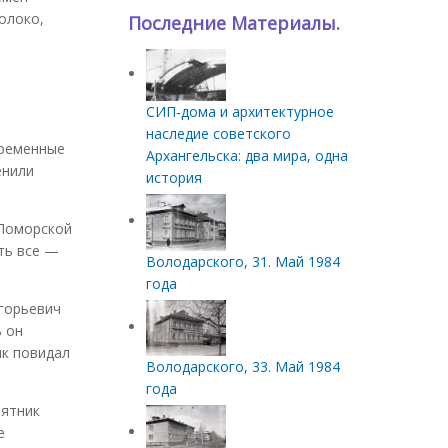
олоко,
Последние Материалы.
СИП‑дома и архитектурное
наследие советского
временные
Архангельска: два мира, одна
енили
история
 Поморской
ть все —
Володарского, 31. Май 1984
года
горьевич
ь он
ик повидал
Володарского, 33. Май 1984
года
мятник
е