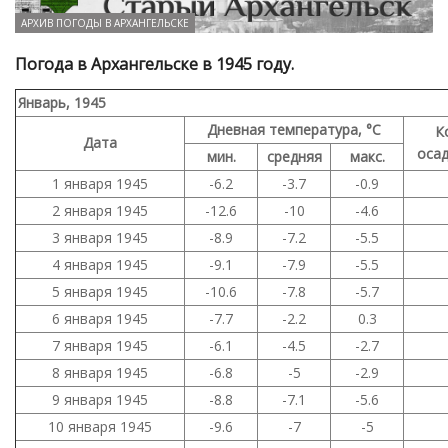
АРХИВ ПОГОДЫ В АРХАНГЕЛЬСКЕ
Погода в Архангельске в 1945 году.
Январь, 1945
Дневная температура, °C
К
Дата
осад
мин.
средняя
макс.
1 января 1945
-6.2
-3.7
-0.9
2 января 1945
-12.6
-10
-4.6
3 января 1945
-8.9
-7.2
-5.5
4 января 1945
-9.1
-7.9
-5.5
5 января 1945
-10.6
-7.8
-5.7
6 января 1945
-7.7
-2.2
0.3
7 января 1945
-6.1
-4.5
-2.7
8 января 1945
-6.8
-5
-2.9
9 января 1945
-8.8
-7.1
-5.6
10 января 1945
-9.6
-7
-5