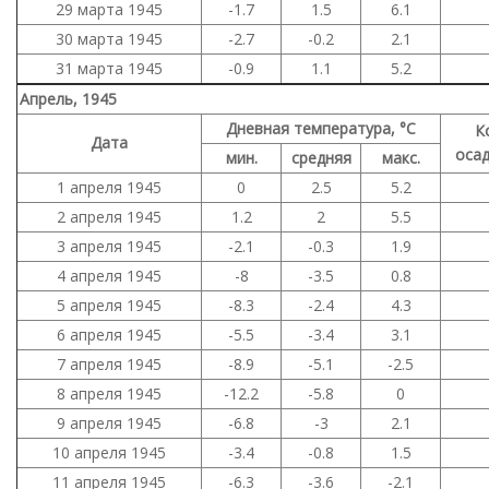
29 марта 1945
-1.7
1.5
6.1
30 марта 1945
-2.7
-0.2
2.1
31 марта 1945
-0.9
1.1
5.2
Апрель, 1945
Дневная температура, °C
К
Дата
осад
мин.
средняя
макс.
1 апреля 1945
0
2.5
5.2
2 апреля 1945
1.2
2
5.5
3 апреля 1945
-2.1
-0.3
1.9
4 апреля 1945
-8
-3.5
0.8
5 апреля 1945
-8.3
-2.4
4.3
6 апреля 1945
-5.5
-3.4
3.1
7 апреля 1945
-8.9
-5.1
-2.5
8 апреля 1945
-12.2
-5.8
0
9 апреля 1945
-6.8
-3
2.1
10 апреля 1945
-3.4
-0.8
1.5
11 апреля 1945
-6.3
-3.6
-2.1