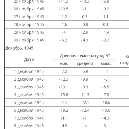
25 ноября 1945
-11.3
-10.3
-5.8
26 ноября 1945
-10.5
-1
-0.2
27 ноября 1945
-1.2
0.3
1.1
28 ноября 1945
-1.6
-0.8
0.1
29 ноября 1945
-4
-2.9
-1.4
30 ноября 1945
-6.2
-4.3
-3.2
Декабрь, 1945
Дневная температура, °C
К
Дата
осад
мин.
средняя
макс.
1 декабря 1945
-7.2
-5.9
-4
2 декабря 1945
-12.3
-9.8
-6
3 декабря 1945
-13.1
-9.3
-5.5
4 декабря 1945
-25.6
-21.3
-7.8
5 декабря 1945
-26
-22.1
-18.6
6 декабря 1945
-19.2
-12.4
-10.6
7 декабря 1945
-11
-6
-4.3
8 декабря 1945
-4.8
-4
-3.1