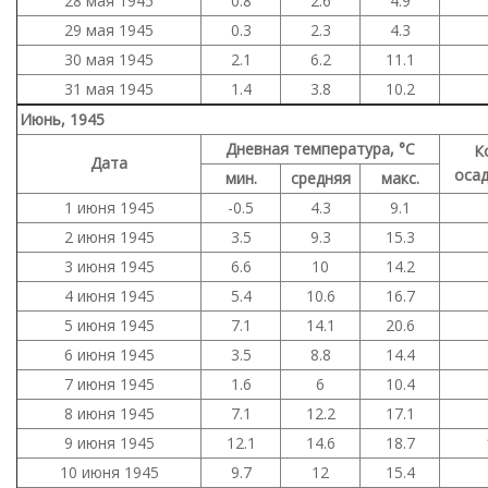
28 мая 1945
0.8
2.6
4.9
29 мая 1945
0.3
2.3
4.3
30 мая 1945
2.1
6.2
11.1
31 мая 1945
1.4
3.8
10.2
Июнь, 1945
Дневная температура, °C
К
Дата
осад
мин.
средняя
макс.
1 июня 1945
-0.5
4.3
9.1
2 июня 1945
3.5
9.3
15.3
3 июня 1945
6.6
10
14.2
4 июня 1945
5.4
10.6
16.7
5 июня 1945
7.1
14.1
20.6
6 июня 1945
3.5
8.8
14.4
7 июня 1945
1.6
6
10.4
8 июня 1945
7.1
12.2
17.1
9 июня 1945
12.1
14.6
18.7
10 июня 1945
9.7
12
15.4