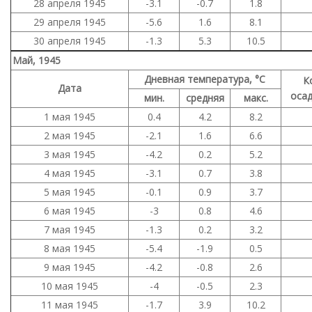
28 апреля 1945
-3.1
-0.7
1.8
29 апреля 1945
-5.6
1.6
8.1
30 апреля 1945
-1.3
5.3
10.5
Май, 1945
Дневная температура, °C
К
Дата
осад
мин.
средняя
макс.
1 мая 1945
0.4
4.2
8.2
2 мая 1945
-2.1
1.6
6.6
3 мая 1945
-4.2
0.2
5.2
4 мая 1945
-3.1
0.7
3.8
5 мая 1945
-0.1
0.9
3.7
6 мая 1945
-3
0.8
4.6
7 мая 1945
-1.3
0.2
3.2
8 мая 1945
-5.4
-1.9
0.5
9 мая 1945
-4.2
-0.8
2.6
10 мая 1945
-4
-0.5
2.3
11 мая 1945
-1.7
3.9
10.2