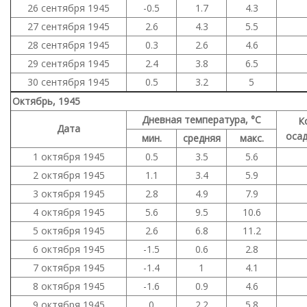
26 сентября 1945
-0.5
1.7
4.3
27 сентября 1945
2.6
4.3
5.5
28 сентября 1945
0.3
2.6
4.6
29 сентября 1945
2.4
3.8
6.5
30 сентября 1945
0.5
3.2
5
Октябрь, 1945
Дневная температура, °C
К
Дата
осад
мин.
средняя
макс.
1 октября 1945
0.5
3.5
5.6
2 октября 1945
1.1
3.4
5.9
3 октября 1945
2.8
4.9
7.9
4 октября 1945
5.6
9.5
10.6
5 октября 1945
2.6
6.8
11.2
6 октября 1945
-1.5
0.6
2.8
7 октября 1945
-1.4
1
4.1
8 октября 1945
-1.6
0.9
4.6
9 октября 1945
0
2.2
5.8