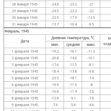
28 января 1945
-24.8
-23.2
-21
29 января 1945
-24.5
-23.2
-22
30 января 1945
-23.5
-17.9
-13.5
31 января 1945
-13.7
-10.4
-9.5
Февраль, 1945
Дневная температура, °C
К
Дата
осад
мин.
средняя
макс.
1 февраля 1945
-19.2
-16.1
-11.2
2 февраля 1945
-20.8
-14.6
-10.1
3 февраля 1945
-17.6
-11.5
-8.1
4 февраля 1945
-18.4
-13.8
-9.8
5 февраля 1945
-23.5
-18.1
-14
6 февраля 1945
-19.9
-11.9
-8
7 февраля 1945
-16.6
-11.4
-7.5
8 февраля 1945
-12.8
-9.1
-7.6
9 февраля 1945
-7.6
-5.6
-4.6