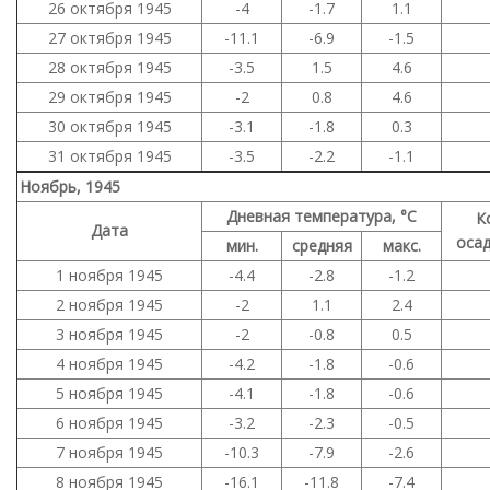
26 октября 1945
-4
-1.7
1.1
27 октября 1945
-11.1
-6.9
-1.5
28 октября 1945
-3.5
1.5
4.6
29 октября 1945
-2
0.8
4.6
30 октября 1945
-3.1
-1.8
0.3
31 октября 1945
-3.5
-2.2
-1.1
Ноябрь, 1945
Дневная температура, °C
К
Дата
осад
мин.
средняя
макс.
1 ноября 1945
-4.4
-2.8
-1.2
2 ноября 1945
-2
1.1
2.4
3 ноября 1945
-2
-0.8
0.5
4 ноября 1945
-4.2
-1.8
-0.6
5 ноября 1945
-4.1
-1.8
-0.6
6 ноября 1945
-3.2
-2.3
-0.5
7 ноября 1945
-10.3
-7.9
-2.6
8 ноября 1945
-16.1
-11.8
-7.4