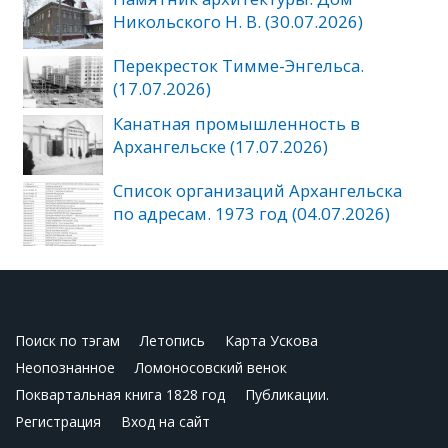
Никольского Н. В. (30.07.2026)
Перекресток Тимме-Энгельса.
(17.07.2026)
Канатная промышленность в
Архангельске (17.07.2026)
Список организаций Архангельска
по адресам. 1973 год (04.07.2026)
Поиск по тэгам
Летопись
Карта Ускова
Неопознанное
Ломоносовский венок
Поквартальная книга 1828 год
Публикации.
Регистрация
Вход на сайт