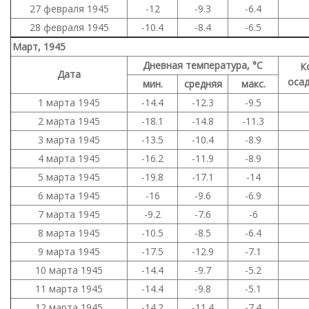
27 февраля 1945
-12
-9.3
-6.4
28 февраля 1945
-10.4
-8.4
-6.5
Март, 1945
Дневная температура, °C
К
Дата
осад
мин.
средняя
макс.
1 марта 1945
-14.4
-12.3
-9.5
2 марта 1945
-18.1
-14.8
-11.3
3 марта 1945
-13.5
-10.4
-8.9
4 марта 1945
-16.2
-11.9
-8.9
5 марта 1945
-19.8
-17.1
-14
6 марта 1945
-16
-9.6
-6.9
7 марта 1945
-9.2
-7.6
-6
8 марта 1945
-10.5
-8.5
-6.4
9 марта 1945
-17.5
-12.9
-7.1
10 марта 1945
-14.4
-9.7
-5.2
11 марта 1945
-14.4
-9.8
-5.1
12 марта 1945
-14.2
-11.4
-7.4