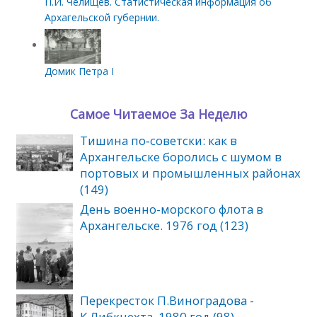
П.И. Челищев. Статистическая информация об
Архагельской губернии.
Домик Петра I
Самое Читаемое За Неделю
Тишина по‑советски: как в
Архангельске боролись с шумом в
портовых и промышленных районах
(149)
День военно-морского флота в
Архангельске. 1976 год (123)
Перекресток П.Виноградова -
К.Либкнехта. 1980 год (98)