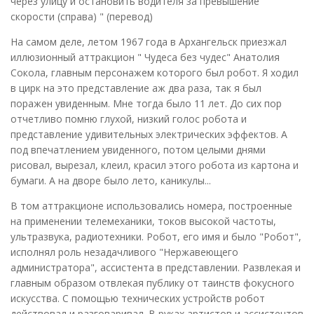
через улицу и остановить водителя за превышение
скорости (справа) " (перевод)
На самом деле, летом 1967 года в Архангельск приезжал
иллюзионный аттракцион " Чудеса без чудес" Анатолия
Сокола, главным персонажем которого был робот. Я ходил
в цирк на это представление аж два раза, так я был
поражен увиденным. Мне тогда было 11 лет. До сих пор
отчетливо помню глухой, низкий голос робота и
представление удивительных электрических эффектов. А
под впечатлением увиденного, потом целыми днями
рисовал, вырезал, клеил, красил этого робота из картона и
бумаги. А на дворе было лето, каникулы...
В том аттракционе использовались номера, построенные
на применении телемеханики, токов высокой частоты,
ультразвука, радиотехники. Робот, его имя и было "Робот",
исполнял роль незадачливого "Нержавеющего
администратора", ассистента в представлении. Развлекая и
главным образом отвлекая публику от таинств фокусного
искусства. С помощью технических устройств робот
действовал и разговаривал. В руках артистов и ассистентов