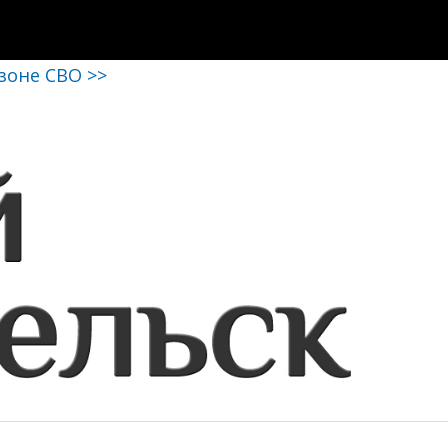
 зоне СВО >>