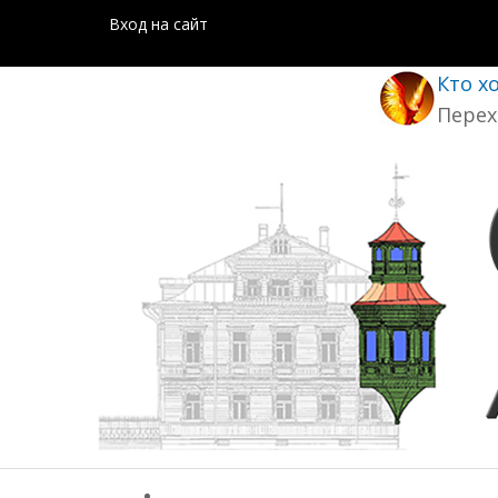
Вход на сайт
Кто х
Перех