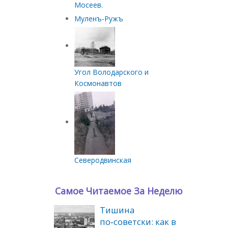
Мосеев.
Муленъ-Ружъ
Угол Володарского и
Космонавтов
Северодвинская
Самое Читаемое За Неделю
Тишина
по‑советски: как в