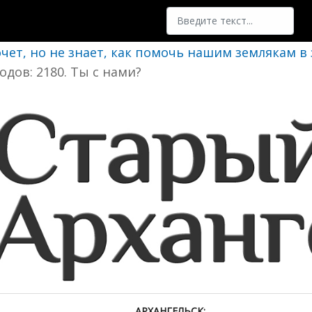
Поиск
очет, но не знает, как помочь нашим землякам в
одов: 2180. Ты с нами?
АРХАНГЕЛЬСК: