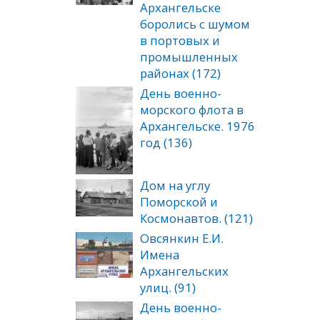
Архангельске
боролись с шумом
в портовых и
промышленных
районах (172)
День военно-
морского флота в
Архангельске. 1976
год (136)
Дом на углу
Поморской и
Космонавтов. (121)
Овсянкин Е.И.
Имена
Архангельских
улиц. (91)
День военно-