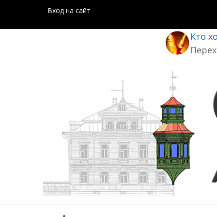
Вход на сайт
Кто х
Перех