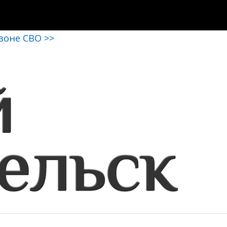
 зоне СВО >>