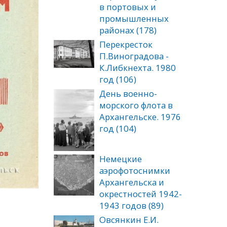
в портовых и
промышленных
районах (178)
Перекресток
П.Виноградова -
К.Либкнехта. 1980
год (106)
День военно-
морского флота в
Архангельске. 1976
год (104)
Немецкие
аэрофотоснимки
Архангельска и
окрестностей 1942-
1943 годов (89)
Овсянкин Е.И.