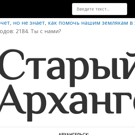
Поиск
очет, но не знает, как помочь нашим землякам в
одов: 2184. Ты с нами?
АРХАНГЕЛЬСК: