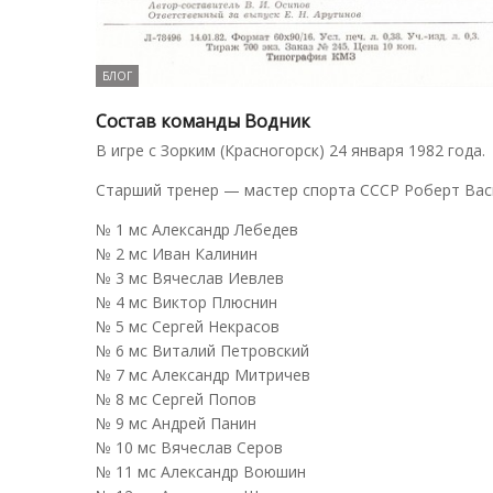
БЛОГ
Состав команды Водник
В игре с Зорким (Красногорск) 24 января 1982 года.
Старший тренер — мастер спорта СССР Роберт Ва
№ 1 мс Александр Лебедев
№ 2 мс Иван Калинин
№ 3 мс Вячеслав Иевлев
№ 4 мс Виктор Плюснин
№ 5 мс Сергей Некрасов
№ 6 мс Виталий Петровский
№ 7 мс Александр Митричев
№ 8 мс Сергей Попов
№ 9 мс Андрей Панин
№ 10 мс Вячеслав Серов
№ 11 мс Александр Воюшин