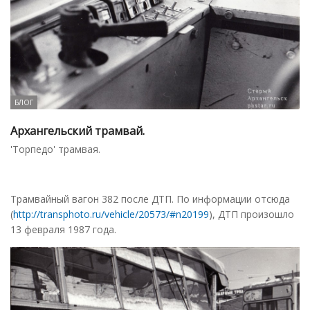
БЛОГ
Архангельский трамвай.
'Торпедо' трамвая.
Трамвайный вагон 382 после ДТП. По информации отсюда
(
http://transphoto.ru/vehicle/20573/#n20199
), ДТП произошло
13 февраля 1987 года.