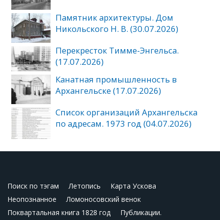
Памятник архитектуры. Дом
Никольского Н. В. (30.07.2026)
Перекресток Тимме-Энгельса.
(17.07.2026)
Канатная промышленность в
Архангельске (17.07.2026)
Список организаций Архангельска
по адресам. 1973 год (04.07.2026)
Поиск по тэгам
Летопись
Карта Ускова
Неопознанное
Ломоносовский венок
Поквартальная книга 1828 год
Публикации.