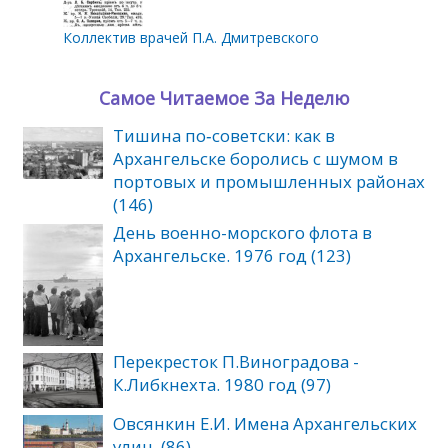
Коллектив врачей П.А. Дмитревского
Самое Читаемое За Неделю
Тишина по‑советски: как в
Архангельске боролись с шумом в
портовых и промышленных районах
(146)
День военно-морского флота в
Архангельске. 1976 год (123)
Перекресток П.Виноградова -
К.Либкнехта. 1980 год (97)
Овсянкин Е.И. Имена Архангельских
улиц. (86)