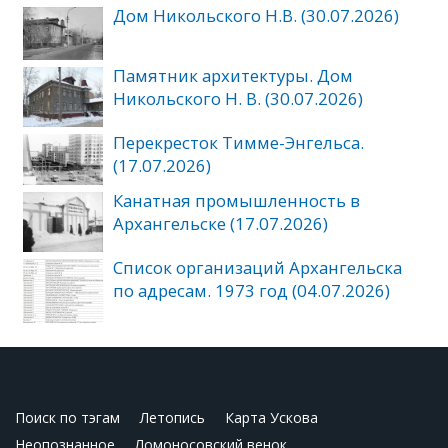
Дом Никольского Н.В. (30.07.2026)
Памятник архитектуры. Дом
Никольского Н. В. (30.07.2026)
Перекресток Тимме-Энгельса.
(17.07.2026)
Канатная промышленность в
Архангельске (17.07.2026)
Список организаций Архангельска
по адресам. 1973 год (04.07.2026)
Поиск по тэгам
Летопись
Карта Ускова
Неопознанное
Ломоносовский венок