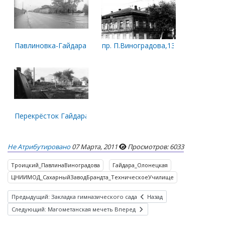
Павлиновка-Гайдара
пр. П.Виноградова,136. Бывший дом 
Перекрёсток Гайдара-П.Виноградова
Не Атрибутировано
07 Марта, 2011
Просмотров: 6033
Троицкий_ПавлинаВиноградова
Гайдара_Олонецкая
ЦНИИМОД_СахарныйЗаводБрандта_ТехническоеУчилище
Предыдущий: Закладка гимназического сада
Назад
Следующий: Магометанская мечеть
Вперед