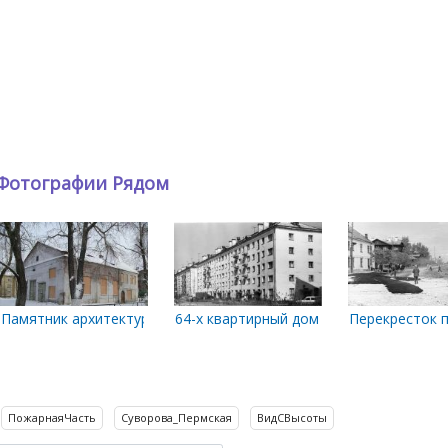
Фотографии Рядом
а и Суворова
Памятник архитектуры. Трамвайная подстанция
64-х квартирный дом со встроенным ма
Перекресток п
ПожарнаяЧасть
Суворова_Пермская
ВидСВысоты