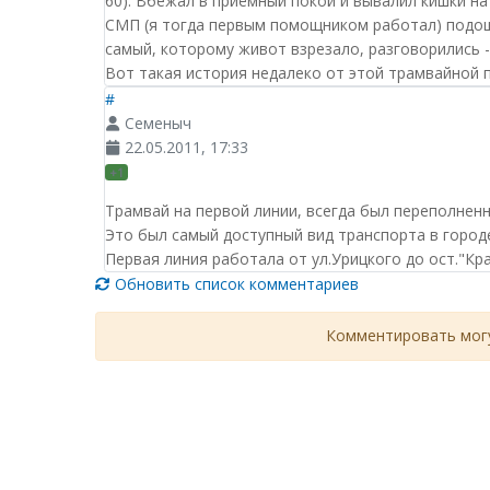
60). Вбежал в приёмный покой и вывалил кишки на 
СМП (я тогда первым помощником работал) подошёл
самый, которому живот взрезало, разговорились -
Вот такая история недалеко от этой трамвайной 
#
Семеныч
22.05.2011, 17:33
+1
Трамвай на первой линии, всегда был переполнен
Это был самый доступный вид транспорта в городе
Первая линия работала от ул.Урицкого до ост."Кра
Обновить список комментариев
Комментировать могу