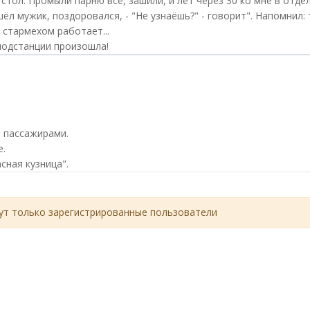
стол. Промыли парню всё, зашили, и лет через 30 ко мне в отде
 мужик, поздоровался, - "Не узнаёшь?" - говорит". Напомнил: 
 стармехом работает...
подстанции произошла!
н пассажирами.
.
сная кузница".
т только зарегистрированные пользователи