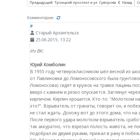
Предыдущий: Троицкий проспект и ул. Суворова
Назад
С
Комментарии
#
Старый Архангельск
25.06.2015, 13:22
Из ВК:
Юрий Комболин
В 1955 году четвероклассником шёл весной из шко
от Павлиновки до Ломоносовского была грунтовой
Ломоносова) сидят в кружок на травке пацаны пос
вверх с камнем и резко опускается. Заглянул чер
кирпичом. Кирпич крошится. Кто-то: "Молотком над
это?". Взрыватель от гранаты, говорит он, и поб
не стал ждать. Дохожу вот до этого дома, что на 
После первого удара молотком взрыватель сработ
так аккуратно, что взрезал полость живота, не п
подобрал их двумя руками, прижал в рану и побеж