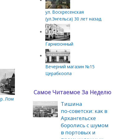
ул. Воскресенская
(ул.Энгельса) 30 лет назад.
Гарнизонный
Вечерний магазин №15
Церабкоопа
Самое Читаемое За Неделю
газином 'Электротовары' и меховым ателье по улице Суворова, 
р. Ломоносова и ул. Суворова. 1965г.
Тишина
по‑советски: как в
Архангельске
боролись с шумом
в портовых и