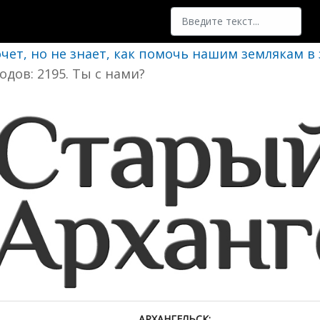
Поиск
очет, но не знает, как помочь нашим землякам в
одов: 2195. Ты с нами?
АРХАНГЕЛЬСК: