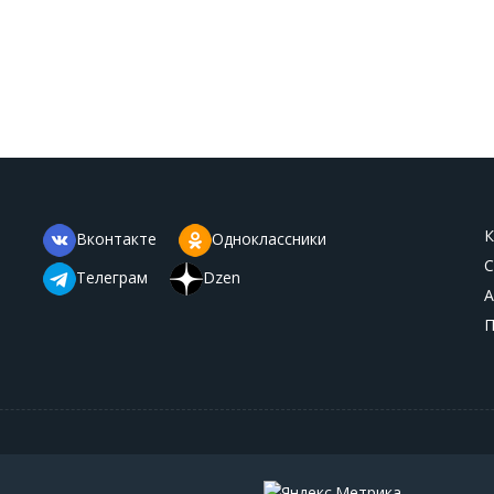
К
Вконтакте
Одноклассники
С
Телеграм
Dzen
А
П