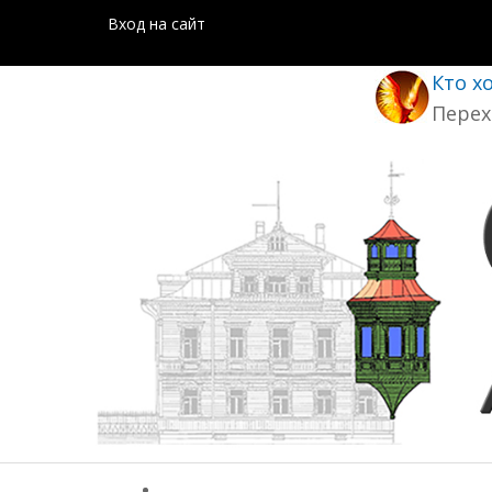
Вход на сайт
Кто х
Перех