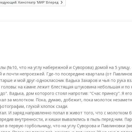
ледующий: Кинотеатр 'МИР'
Вперед
лы (№10, что на углу набережной и Суворова) домой на 5 улицу.
 и почти непроезжей. Где-то посередине квартала (от Павлинов
тарше и мой друг-одноклассник Вадька Захаров и чья-то рука в
ез головы: на камне лежит блестящая штуковина небольшая и по 
о". Вадька, дом которого стоял напротив: "Счас принесу". Я его
ежал за молотком. Пока, думаю, добежит, пока молоток незамет
фотографии, глухой хлопок сзади.
ал. И заряд направленно попал в живот того, что с молотком б
овредив внутренности, и кишки вывалились в пыль перед ним. Па
ал в первую горбольницу, что на углу Суворова и Павлиновки (м