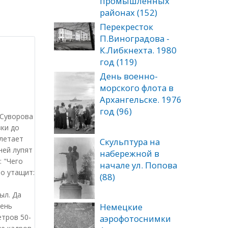
промышленных
районах (152)
Перекресток
П.Виноградова -
К.Либкнехта. 1980
год (119)
День военно-
морского флота в
Архангельске. 1976
год (96)
 Суворова
ки до
злетает
Скульптура на
ней лупят
набережной в
: "Чего
начале ул. Попова
но утащит:
(88)
ыл. Да
рень
Немецкие
етров 50-
аэрофотоснимки