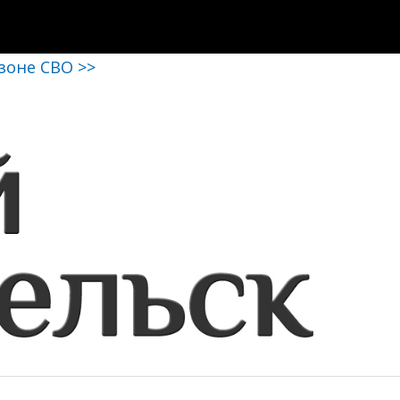
 зоне СВО >>