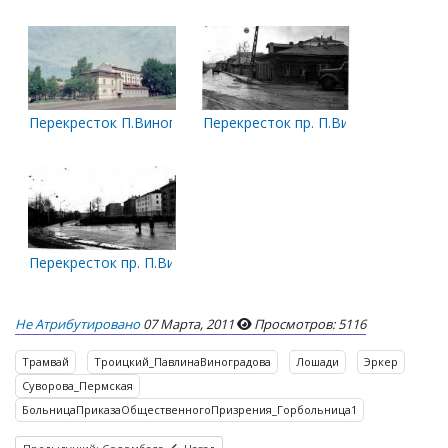
Перекресток П.Виноградова и Суворова. 1996 год
Перекресток пр. П.Виноградова и ул
Перекресток пр. П.Виноградова и ул. Суворова в 1967 г
Не Атрибутировано
07 Марта, 2011
Просмотров: 5116
Трамвай
Троицкий_ПавлинаВиноградова
Лошади
Эркер
Суворова_Пермская
БольницаПриказаОбщественногоПризрения_Горбольница1