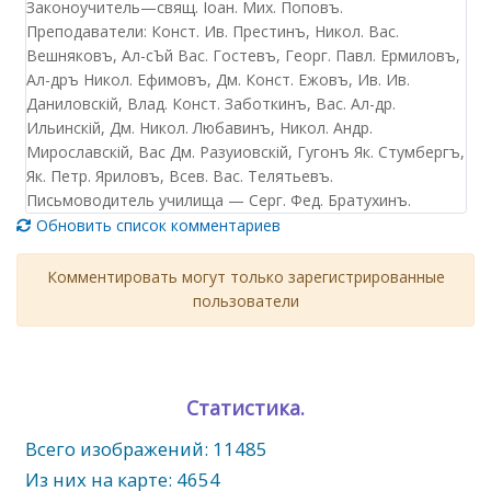
Законоучитель—свящ. Iоан. Мих. Поповъ.
Преподаватели: Конст. Ив. Престинъ, Никол. Вас.
Вешняковъ, Ал-сЪй Вас. Гостевъ, Георг. Павл. Ермиловъ,
Ал-дръ Никол. Ефимовъ, Дм. Конст. Ежовъ, Ив. Ив.
Даниловскiй, Влад. Конст. Заботкинъ, Вас. Ал-др.
Ильинскiй, Дм. Никол. Любавинъ, Никол. Андр.
Мирославскiй, Вас Дм. Разуиовскiй, Гугонъ Як. Стумбергъ,
Як. Петр. Яриловъ, Всев. Вас. Телятьевъ.
Письмоводитель училища — Серг. Фед. Братухинъ.
Обновить список комментариев
Комментировать могут только зарегистрированные
пользователи
Статистика.
Всего изображений: 11485
Из них на карте: 4654