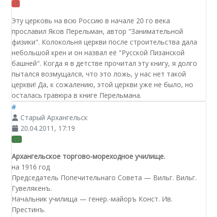
-1
Эту церковь на всю Россию в начале 20 го века
прославил Яков Перельман, автор "Занимательной
физики". Колокольня церкви после строительства дала
небольшой крен и он назвал её "Русской Пизанской
башней". Когда я в детстве прочитал эту книгу, я долго
пытался возмущался, что это ложь, у нас нет такой
церкви! Да, к сожалению, этой церкви уже не было, но
осталась гравюра в книге Перельмана.
#
Старый Архангельск
20.04.2011, 17:19
+1
Архангельское торгово-мореходное училище.
на 1916 год
Председатель Попечительнаго Совета — Вильг. Вильг.
Гувелякенъ.
Начальник училища — генер.-майоръ Конст. Ив.
Престинъ.