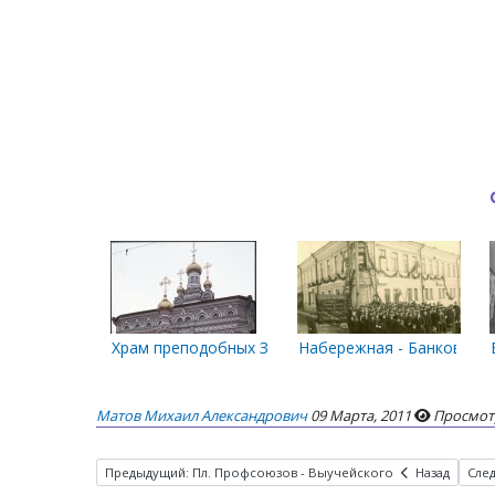
Храм преподобных Зосимы, Савватия и Германа Со
Набережная - Банковский
Матов Михаил Александрович
09 Марта, 2011
Просмотр
Предыдущий: Пл. Профсоюзов - Выучейского
Назад
Сле