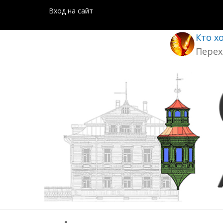
Вход на сайт
Кто х
Перех