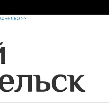
 зоне СВО >>