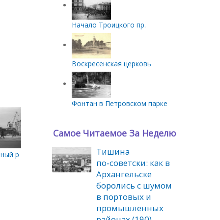
Начало Троицкого пр.
Воскресенская церковь
Фонтан в Петровском парке
Самое Читаемое За Неделю
Тишина
зный рынок
по‑советски: как в
Архангельске
боролись с шумом
в портовых и
промышленных
районах (190)