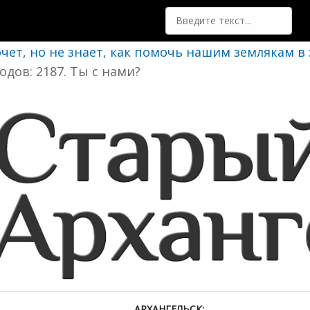
Поиск
очет, но не знает, как помочь нашим землякам в
одов: 2187. Ты с нами?
АРХАНГЕЛЬСК: