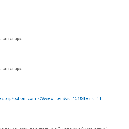
й автопарк.
й автопарк.
dex.php?option=com_k2&view=item&id=151&Itemid=11
ые годы, лучше перенести в "советский Архангельск".