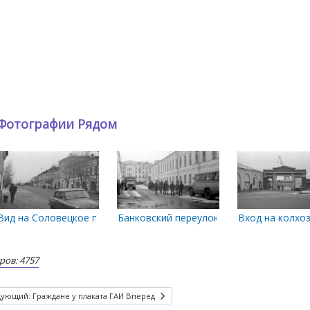
Фотографии Рядом
ловецких чудотворцев, 2000-х гг.
 пер.
Вид на Соловецкое подворье
Банковский переулок
Вход на колхо
ов: 4757
дующий: Граждане у плаката ГАИ
Вперед