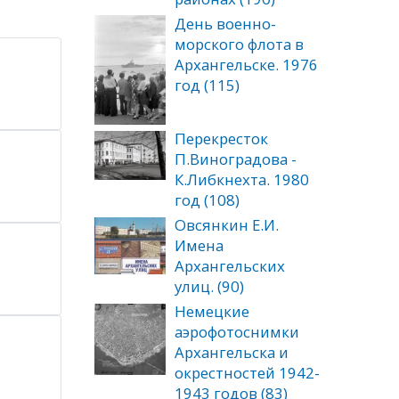
День военно-
морского флота в
Архангельске. 1976
год (115)
Перекресток
П.Виноградова -
К.Либкнехта. 1980
год (108)
Овсянкин Е.И.
Имена
Архангельских
улиц. (90)
Немецкие
аэрофотоснимки
Архангельска и
окрестностей 1942-
1943 годов (83)