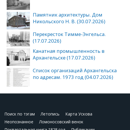
Памятник архитектуры. Дом
Никольского Н. В. (30.07.2026)
Перекресток Тимме-Энгельса.
(17.07.2026)
Канатная промышленность в
Архангельске (17.07.2026)
Список организаций Архангельска
по адресам. 1973 год (04.07.2026)
Поиск по тэгам
Летопись
Карта Ускова
Неопознанное
Ломоносовский венок
Поквартальная книга 1828 год
Публикации.