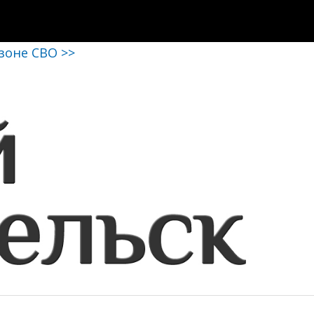
 зоне СВО >>