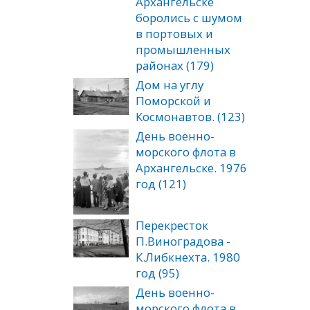
Архангельске
боролись с шумом
в портовых и
промышленных
районах (179)
Дом на углу
Поморской и
Космонавтов. (123)
День военно-
морского флота в
Архангельске. 1976
год (121)
Перекресток
П.Виноградова -
К.Либкнехта. 1980
год (95)
День военно-
морского флота в