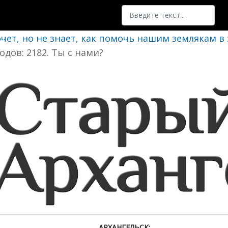
Поиск
очет, но не знает, как помочь нашим землякам в
одов: 2182. Ты с нами?
АРХАНГЕЛЬСК: