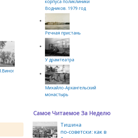
корпуса поликлиники
Водников. 1979 год
Речная пристань
У драмтеатра
.Виноградова и Энгельса
Михайло-Архангельский
монастырь
Самое Читаемое За Неделю
Тишина
по‑советски: как в