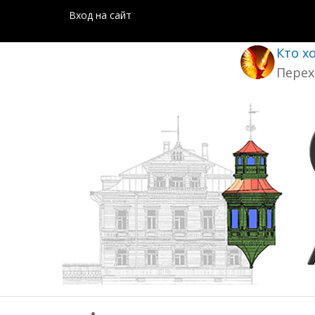
Вход на сайт
Кто х
Перех