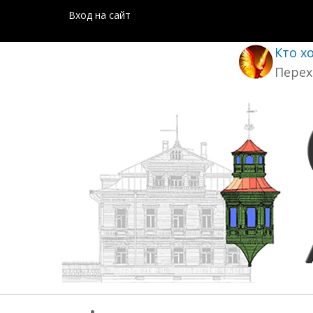
Вход на сайт
Кто х
Перех