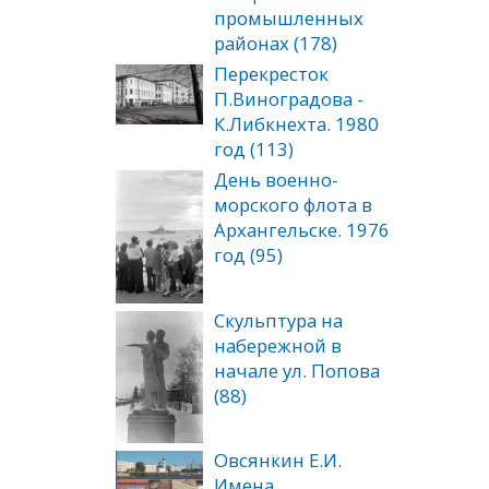
промышленных
районах (178)
Перекресток
П.Виноградова -
К.Либкнехта. 1980
год (113)
День военно-
морского флота в
Архангельске. 1976
год (95)
Скульптура на
набережной в
начале ул. Попова
(88)
Овсянкин Е.И.
Имена