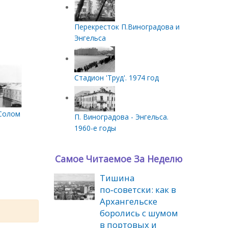
Перекресток П.Виноградова и
Энгельса
Стадион 'Труд'. 1974 год
оломбале. Вид с крыши дома по ул. Красных Партизан, 30 в стор
П. Виноградова - Энгельса.
1960-е годы
Самое Читаемое За Неделю
Тишина
по‑советски: как в
Архангельске
боролись с шумом
в портовых и