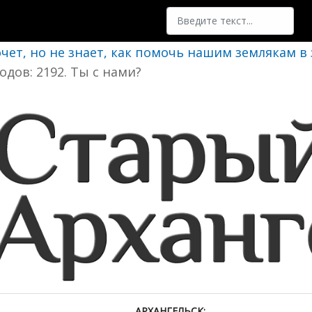
Поиск
очет, но не знает, как помочь нашим землякам в
одов: 2192. Ты с нами?
АРХАНГЕЛЬСК: