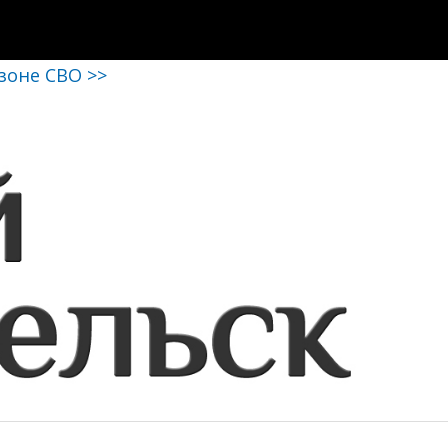
 зоне СВО >>