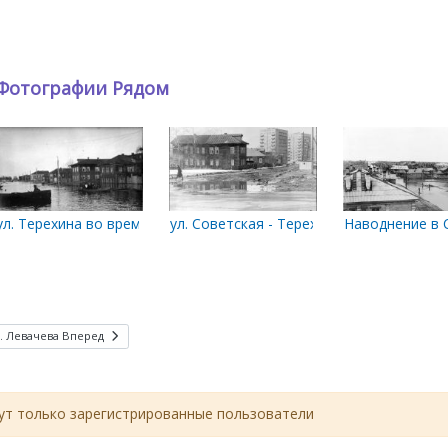
Фотографии Рядом
1900-х годов.
ул. Терехина во время весеннего половодья. 1924 год
ул. Советская - Терехина
Наводнение в С
. Левачева
Вперед
т только зарегистрированные пользователи