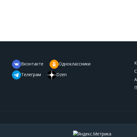
К
Вконтакте
Одноклассники
С
Телеграм
Dzen
А
П