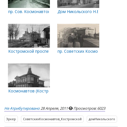
пр. Сов. Космонавтов между Поморской и К.Либкнехта
Дом Никольского Н.В.
Костромской проспект - ул. Поморская
пр. Советских Космонавтов - ул. П
Космонавтов (Костромской)
Не Атрибутировано
28 Апреля, 2011
Просмотров: 6023
Эркер
СоветскихКосмонавтов_Костромской
домНикольского