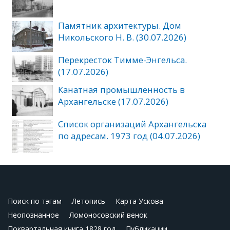
Памятник архитектуры. Дом
Никольского Н. В. (30.07.2026)
Перекресток Тимме-Энгельса.
(17.07.2026)
Канатная промышленность в
Архангельске (17.07.2026)
Список организаций Архангельска
по адресам. 1973 год (04.07.2026)
Поиск по тэгам
Летопись
Карта Ускова
Неопознанное
Ломоносовский венок
Поквартальная книга 1828 год
Публикации.