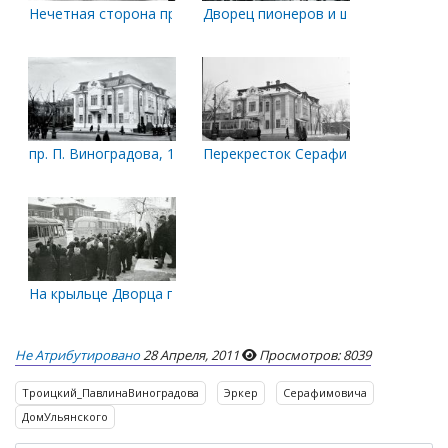
Нечетная сторона пр. П.Виноградова. между ул. Серафимович
Дворец пионеров и школьников
пр. П. Виноградова, 14
Перекресток Серафимовича - Павл
На крыльце Дворца пионеров
Не Атрибутировано
28 Апреля, 2011
Просмотров: 8039
Троицкий_ПавлинаВиноградова
Эркер
Серафимовича
ДомУльянского