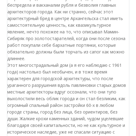
беспредела и вакханалии рубля и безволия главных
архитекторов города. Как ни странно, сейчас этот
архитектурный бред в центре Архангельска стал иметь
самостоятельную ценность, как квазикультурное
явление, нечто похожее на то, что описывал Мамин-
Сибиряк про золотостарателей, когда они после сезона
работ покупали себе бархатные портянки, которые
обязательно должны были торчать из сапог как можно
длиннее.
Этот многострадальный дом (а я его наблюдаю с 1961
года) настолько был необычен, и в тоже время
характерен для городской архитектуры, что после
ураганного разрушения вдоль павлиновки старых домов
местные архитекторы вдруг осознали, что они тупо
выхолостили весь облик города и он стал безликим, как
огромный спальный район застройки 60-х в любом
городе страны, город без лица, без ориентиров, без
души. Жалкие крохи каменных зданий, чудом уцелевшие
благодаря своей капитальности, но не как культурное и
историческое наследие, уже не спасали ситуацию с