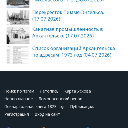
Перекресток Тимме-Энгельса.
(17.07.2026)
Канатная промышленность в
Архангельске (17.07.2026)
Список организаций Архангельска
по адресам. 1973 год (04.07.2026)
Поиск по тэгам
Летопись
Карта Ускова
Неопознанное
Ломоносовский венок
Поквартальная книга 1828 год
Публикации.
Регистрация
Вход на сайт