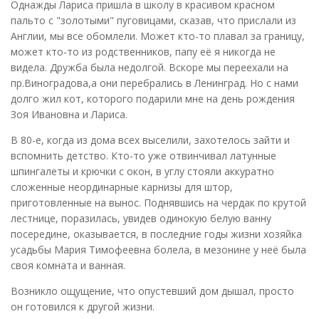
Однажды Лариса пришла в школу в красивом красном
пальто с "золотыми" пуговицами, сказав, что прислали из
Англии, мы все обомлели. Может кто-то плавал за границу,
может кто-то из родственников, папу её я никогда не
видела. Дружба была недолгой. Вскоре мы переехали на
пр.Виноградова,а они перебрались в Ленинград. Но с нами
долго жил кот, которого подарили мне на день рождения
Зоя Ивановна и Лариса.
В 80-е, когда из дома всех выселили, захотелось зайти и
вспомнить детство. Кто-то уже отвинчивал латунные
шпингалеты и крючки с окон, в углу стояли аккуратно
сложенные неординарные карнизы для штор,
приготовленные на вынос. Поднявшись на чердак по крутой
лестнице, поразилась, увидев одинокую белую ванну
посередине, оказывается, в последние годы жизни хозяйка
усадьбы Мария Тимофеевна болела, в мезонине у неё была
своя комната и ванная.
Возникло ощущение, что опустевший дом дышал, просто
он готовился к другой жизни.