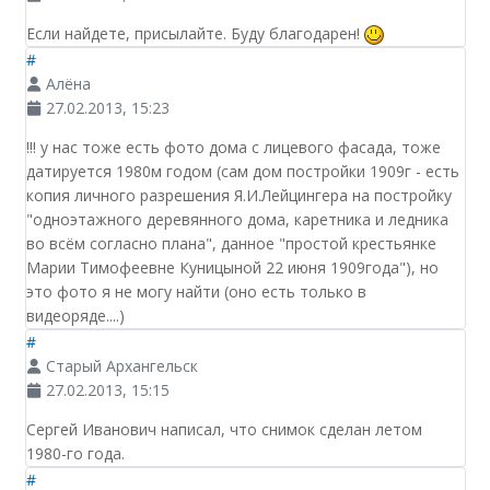
Если найдете, присылайте. Буду благодарен!
#
Алёна
27.02.2013, 15:23
!!! у нас тоже есть фото дома с лицевого фасада, тоже
датируется 1980м годом (сам дом постройки 1909г - есть
копия личного разрешения Я.И.Лейцингера на постройку
"одноэтажного деревянного дома, каретника и ледника
во всём согласно плана", данное "простой крестьянке
Марии Тимофеевне Куницыной 22 июня 1909года"), но
это фото я не могу найти (оно есть только в
видеоряде....)
#
Старый Архангельск
27.02.2013, 15:15
Сергей Иванович написал, что снимок сделан летом
1980-го года.
#