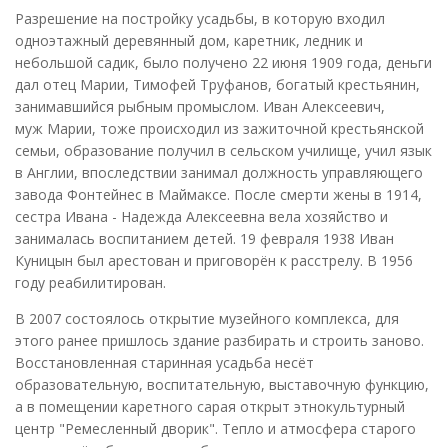
Разрешение на постройку усадьбы, в которую входил
одноэтажный деревянный дом, каретник, ледник и
небольшой садик, было получено 22 июня 1909 года, деньги
дал отец Марии, Тимофей Труфанов, богатый крестьянин,
занимавшийся рыбным промыслом. Иван Алексеевич,
муж Марии, тоже происходил из зажиточной крестьянской
семьи, образование получил в сельском училище, учил язык
в Англии, впоследствии занимал должность управляющего
завода Фонтейнес в Маймаксе. После смерти жены в 1914,
сестра Ивана - Надежда Алексеевна вела хозяйство и
занималась воспитанием детей. 19 февраля 1938 Иван
Куницын был арестован и приговорён к расстрелу. В 1956
году реабилитирован.
В 2007 состоялось открытие музейного комплекса, для
этого ранее пришлось здание разбирать и строить заново.
Восстановленная старинная усадьба несёт
образовательную, воспитательную, выставочную функцию,
а в помещении каретного сарая открыт этнокультурный
центр "Ремесленный дворик". Тепло и атмосфера старого