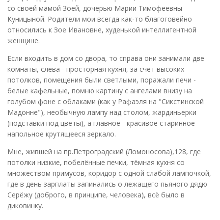
со своей мамой Зоей, дочерью Марии Тимофеевны
Куницыной. Родители мои всегда как-то благоговейно
относились к Зое Ивановне, худенькой интеллигентной
женщине.
Если входить в дом со двора, то справа они занимали две
комнаты, слева - просторная кухня, за счёт высоких
потолков, помещения были светлыми, поражали печи -
белые кафельные, помню картину с ангелами внизу на
голубом фоне с облаками (как у Рафаэля на "Сикстинской
Мадонне"), необычную лампу над столом, жардиньерки
(подставки под цветы), а главное - красивое старинное
напольное крутящееся зеркало.
Мне, жившей на пр.Петроградский (Ломоносова),128, где
потолки низкие, побелённые печки, тёмная кухня со
множеством примусов, коридор с одной слабой лампочкой,
где в день зарплаты запинались о лежащего пьяного дядю
Серёжу (доброго, в принципе, человека), всё было в
диковинку.