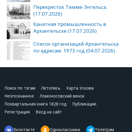
Перекресток Тимме-Энгельса.
(17.07.2026)
Канатная промышленность в
Архангельске (17.07.2026)
Список организаций Архангельска
по адресам. 1973 год (04.07.2026)
Поиск по тэгам
Летопись
Карта Ускова
Неопознанное
Ломоносовский венок
Поквартальная книга 1828 год
Публикации.
Регистрация
Вход на сайт
Вконтакте
Одноклассники
Телеграм