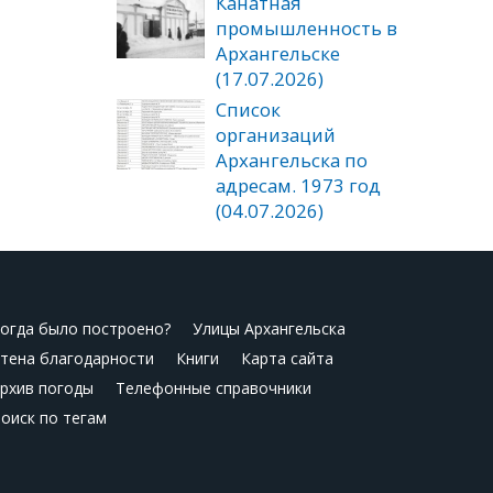
Канатная
промышленность в
Архангельске
(17.07.2026)
Список
организаций
Архангельска по
адресам. 1973 год
(04.07.2026)
огда было построено?
Улицы Архангельска
тена благодарности
Книги
Карта сайта
рхив погоды
Телефонные справочники
оиск по тегам