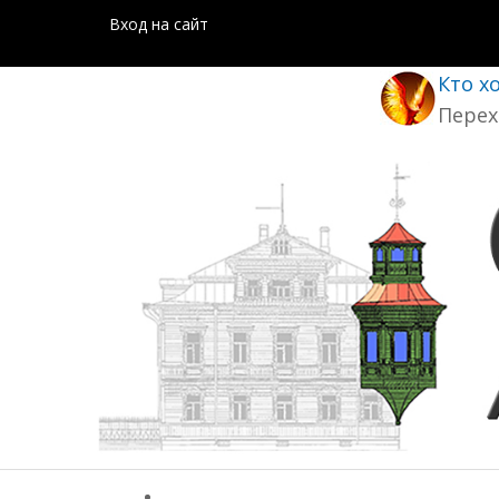
Вход на сайт
Кто х
Перех