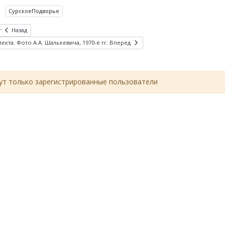
СурскоеПодворье
г
Назад
та. Фото А.А. Шалькевича, 1970-е гг.
Вперед
т только зарегистрированные пользователи