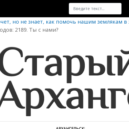
Поиск
очет, но не знает, как помочь нашим землякам в
одов: 2189. Ты с нами?
АРХАНГЕЛЬСК: