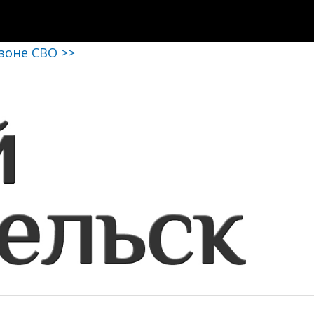
 зоне СВО >>