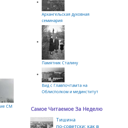
Архангельская духовная
семинария
Памятник Сталину
Вид с Главпочтамта на
Облисполком и мединститут
ние СМП
Самое Читаемое За Неделю
Тишина
по‑советски: как в