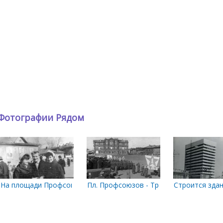
Фотографии Рядом
ицы. 1911-1913 г
год
На площади Профсоюзов. 2 мая 1961 года
Пл. Профсоюзов - Троицкий
Строится зда