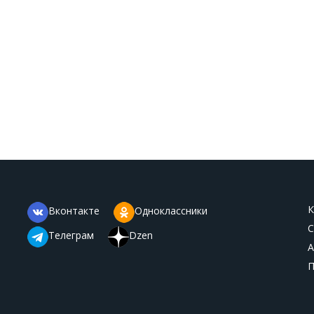
К
Вконтакте
Одноклассники
С
Телеграм
Dzen
А
П