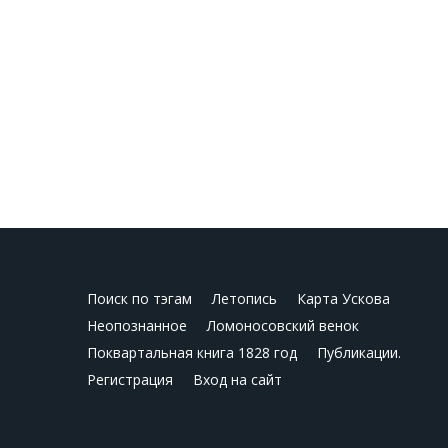
Поиск по тэгам
Летопись
Карта Ускова
Неопознанное
Ломоносовский венок
Поквартальная книга 1828 год
Публикации.
Регистрация
Вход на сайт