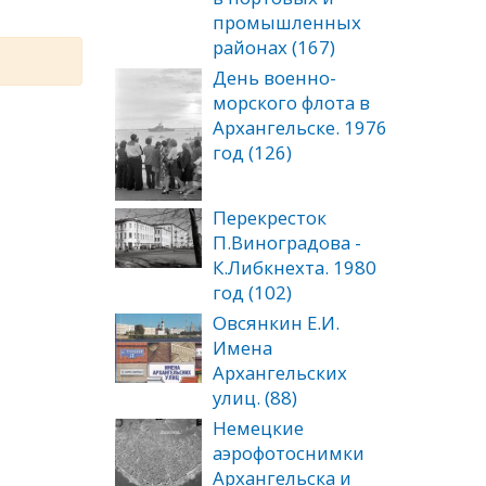
промышленных
районах (167)
День военно-
морского флота в
Архангельске. 1976
год (126)
Перекресток
П.Виноградова -
К.Либкнехта. 1980
год (102)
Овсянкин Е.И.
Имена
Архангельских
улиц. (88)
Немецкие
аэрофотоснимки
Архангельска и