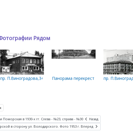
Фотографии Рядом
иницы. Фото Соболева, 1929 г
рская
пр. П.Виноградова,34. 1970-е гг.
Панорама перекрестка Павлиновки и 
пр. П.Виногра
к
Поморская в 1930-х гг. Слева - №23, справа - №30
Назад
ской в сторону ул. Володарского. Фото 1953 г.
Вперед