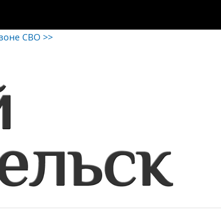
 зоне СВО >>