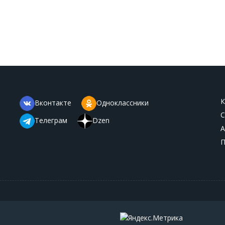
К
Вконтакте
Одноклассники
С
Телеграм
Dzen
А
П