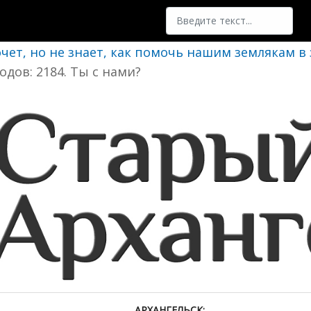
Поиск
очет, но не знает, как помочь нашим землякам в
одов: 2184. Ты с нами?
АРХАНГЕЛЬСК: