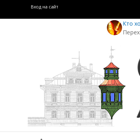
Вход на сайт
Кто х
Перех