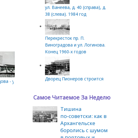
ул. Ванеева, д. 40 (справа), д.
38 (слева). 1984 год
Перекресток пр. П.
Виноградова и ул. Логинова.
Конец 1960-х годов
Дворец Пионеров строится
Поморской
дова - ул. Поморская
Самое Читаемое За Неделю
Тишина
по‑советски: как в
Архангельске
боролись с шумом
в портовых и