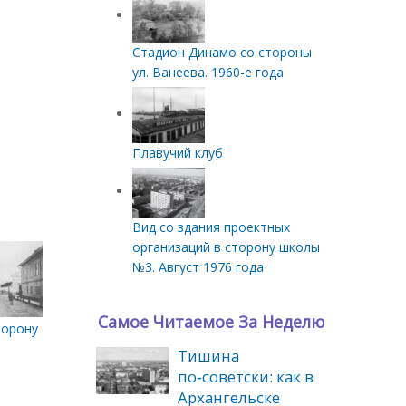
Стадион Динамо со стороны
ул. Ванеева. 1960-е года
Плавучий клуб
Вид со здания проектных
организаций в сторону школы
№3. Август 1976 года
Самое Читаемое За Неделю
0-х гг.
 Кыркалова в 1960-х гг
торону ул. Поморская
Тишина
по‑советски: как в
Архангельске