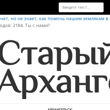
Поиск
очет, но не знает, как помочь нашим землякам в
одов: 2184. Ты с нами?
АРХАНГЕЛЬСК: