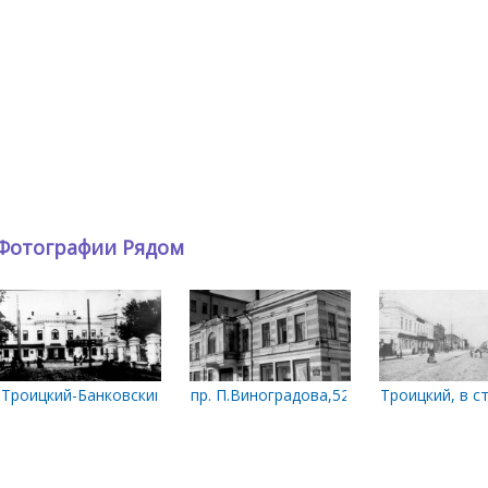
Фотографии Рядом
тная сторона проспекта между ул. К.Либкнехта и Поморская в 196
Троицкий-Банковский
пр. П.Виноградова,52. Бывший дом М.К.
Троицкий, в с