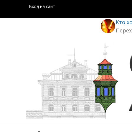
Вход на сайт
Кто х
Перех