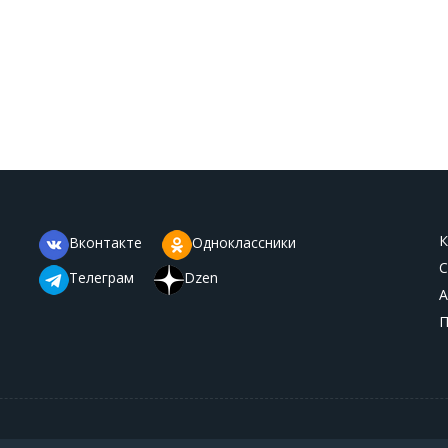
К
Вконтакте
Одноклассники
С
Телеграм
Dzen
А
П