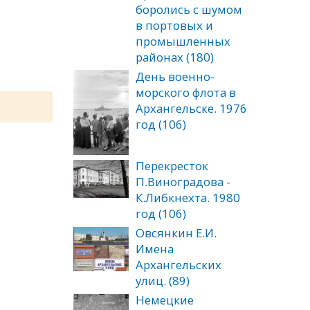
боролись с шумом
в портовых и
промышленных
районах (180)
День военно-
морского флота в
Архангельске. 1976
год (106)
Перекресток
П.Виноградова -
К.Либкнехта. 1980
год (106)
Овсянкин Е.И.
Имена
Архангельских
улиц. (89)
Немецкие