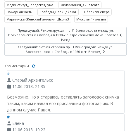
Мединститут_ГородскаяДума
Филармония_Кинотеатр
ПожарнаяЧасть
Свободы_Полицейская
ОбелискСевера
МариинскаяЖенскаяГимназия_Школа3
МужскаяГимназия
Предыдущий: Реконструкция пр. П.Виноградова между ул.
Воскресенская и Свободы в 1930-х г. Строительство Дома Советов
Назад
Следующий: Четная сторона пр. П.Виноградова между ул.
Воскресенская и Свободы в 1960-х гг.
Вперед
Комментарии
#
Старый Архангельск
11.06.2013, 21:35
Возможно. Но я стараюсь оставлять заголовок снимка
таким, каким назвал его приславший фотографию. В
данном случае Павел.
#
Елена
11.06.2013, 19:22