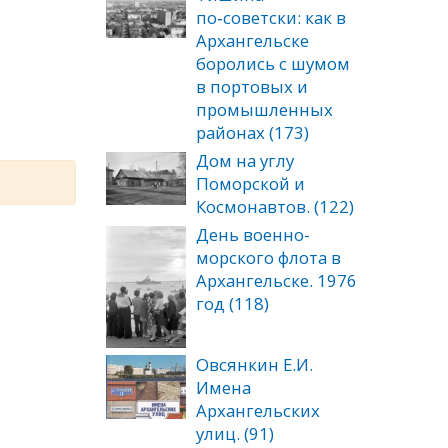
по‑советски: как в
Архангельске
боролись с шумом
в портовых и
промышленных
районах (173)
Дом на углу
Поморской и
Космонавтов. (122)
День военно-
морского флота в
Архангельске. 1976
год (118)
Овсянкин Е.И.
Имена
Архангельских
улиц. (91)