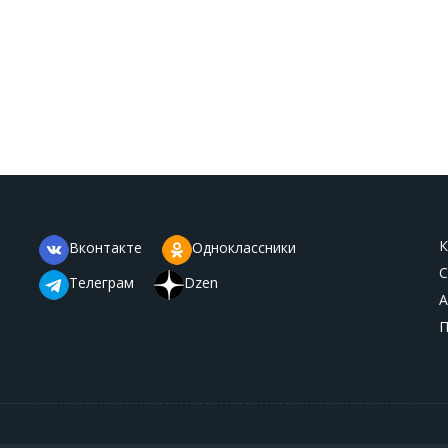
К
Вконтакте
Одноклассники
С
Телеграм
Dzen
А
П