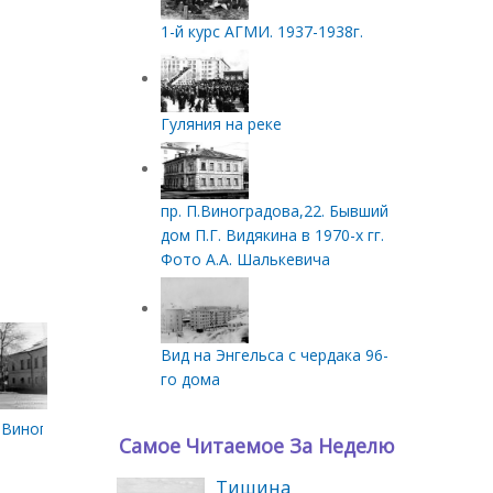
1-й курс АГМИ. 1937-1938г.
Гуляния на реке
пр. П.Виноградова,22. Бывший
дом П.Г. Видякина в 1970-х гг.
Фото А.А. Шалькевича
Вид на Энгельса с чердака 96-
го дома
.Виноградова и Энгельса.
Самое Читаемое За Неделю
Тишина