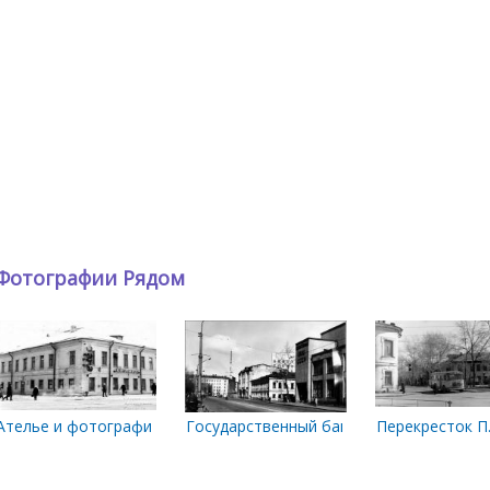
Фотографии Рядом
тке Энгельса и Павлиновки
Ателье и фотография
Государственный банк СССР
Перекресток П