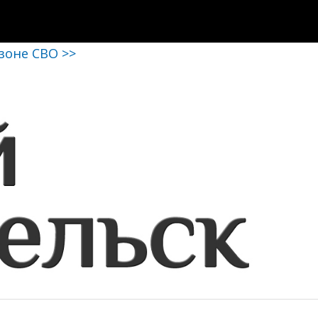
 зоне СВО >>