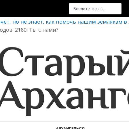
Поиск
очет, но не знает, как помочь нашим землякам в
одов: 2180. Ты с нами?
АРХАНГЕЛЬСК: