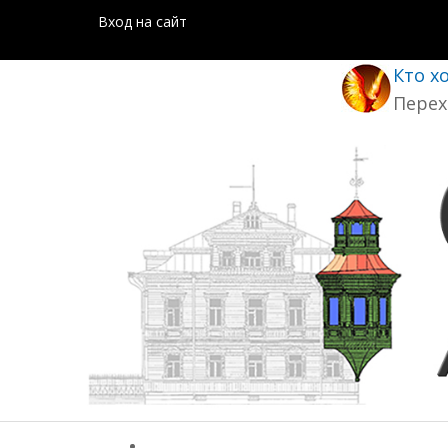
Вход на сайт
Кто х
Перех