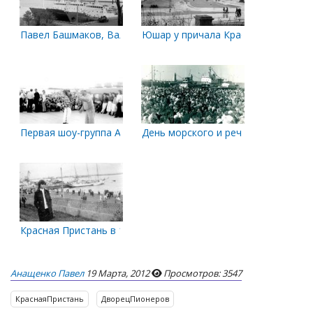
Павел Башмаков, Валериан Альбанов, Яков Смирницкий
Юшар у причала Красной пристани
Первая шоу-группа Архангельска. 24 июня 1990 года
День морского и речного флота. 1
Красная Пристань в 1980-е годы.
Анащенко Павел
19 Марта, 2012
Просмотров: 3547
КраснаяПристань
ДворецПионеров