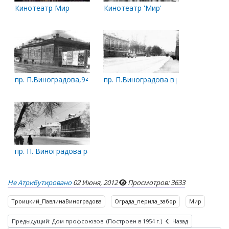
Кинотеатр Мир
Кинотеатр 'Мир'
пр. П.Виноградова,94. Бывший дом В. Гувелякена в 1960-х гг.
пр. П.Виноградова в районе к/т Ми
пр. П. Виноградова районе кинотеатра Мир
Не Атрибутировано
02 Июня, 2012
Просмотров: 3633
Троицкий_ПавлинаВиноградова
Ограда_перила_забор
Мир
Предыдущий: Дом профсоюзов. (Построен в 1954 г.)
Назад