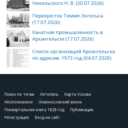
Никольского Н. В. (30.07.2026)
Перекресток Тимме-Энгельса.
(17.07.2026)
Канатная промышленность в
Архангельске (17.07.2026)
Список организаций Архангельска
по адресам. 1973 год (04.07.2026)
Поиск по тэгам
Летопись
Карта Ускова
Неопознанное
Ломоносовский венок
Поквартальная книга 1828 год
Публикации.
Регистрация
Вход на сайт