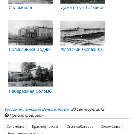
Соломбала
Дома по ул. Г.Иванова
Поликлиника Водников в Соломбале. 1961 год
Флотский экипаж в Соломбале
Набережная Соломбалки
Булганин Геннадий Вениаминович
20 Сентября, 2012
Просмотров: 3807
Соломбала
Краснофлотская
СтоянкаКатеров
Соломбалка
ЦветнаяФотография