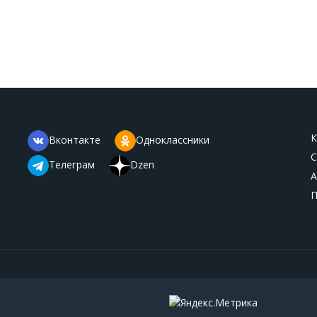
К
Вконтакте
Одноклассники
С
Телеграм
Dzen
А
П