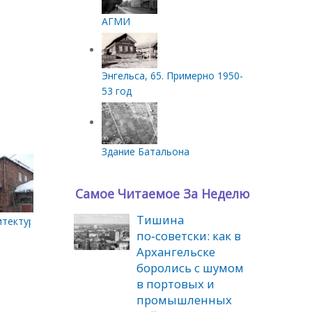
АГМИ
Энгельса, 65. Примерно 1950-
53 год
Здание Батальона
Самое Читаемое За Неделю
Тишина
ые склады. Хранилище большое
итектуры. Казенные винные склады. Хранилище малое
по‑советски: как в
Архангельске
боролись с шумом
в портовых и
промышленных