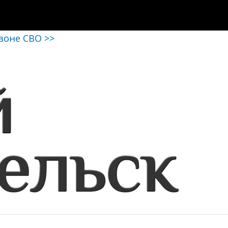
 зоне СВО >>