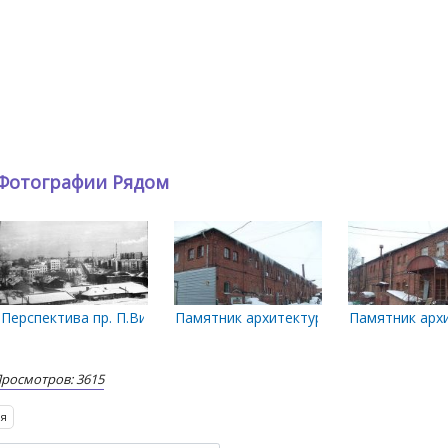
Фотографии Рядом
рику из здания архива
Перспектива пр. П.Виноградова от ул. Суворова
Памятник архитектуры. Казенные винн
Памятник арх
росмотров: 3615
ия