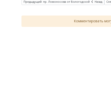
Предыдущий: пр. Ломоносова от Вологодской
Назад
Сл
Комментировать могу