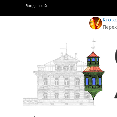
Вход на сайт
Кто х
Перех