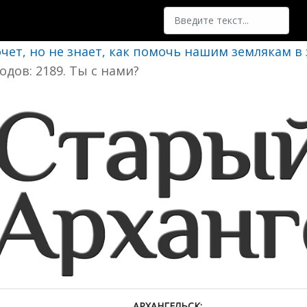
Поиск
очет, но не знает, как помочь нашим землякам в
одов: 2189. Ты с нами?
АРХАНГЕЛЬСК: