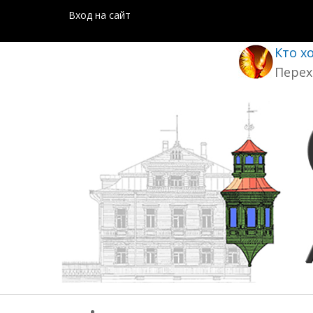
Вход на сайт
Кто х
Перех