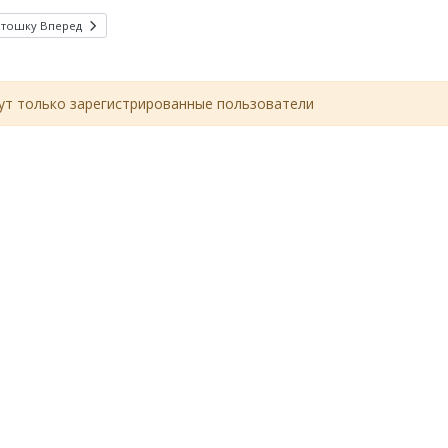
ртошку
Вперед
т только зарегистрированные пользователи