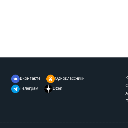
К
Вконтакте
Одноклассники
С
Телеграм
Dzen
А
П