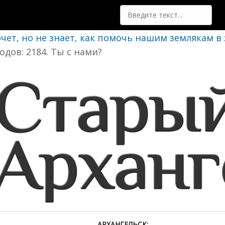
Поиск
очет, но не знает, как помочь нашим землякам в
одов: 2184. Ты с нами?
АРХАНГЕЛЬСК: