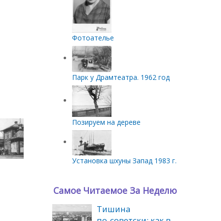
Фотоателье
Парк у Драмтеатра. 1962 год
Позируем на дереве
Установка шхуны Запад 1983 г.
Самое Читаемое За Неделю
Тишина
по‑советски: как в