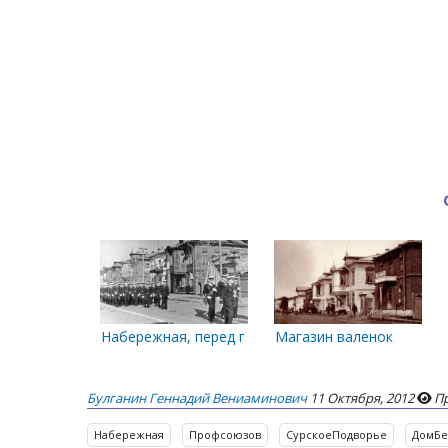
Набережная, перед пл. Профсоюзов
Магазин валенок
Булганин Геннадий Вениаминович
11 Октября, 2012
Пр
Набережная
Профсоюзов
СурскоеПодворье
ДомБе