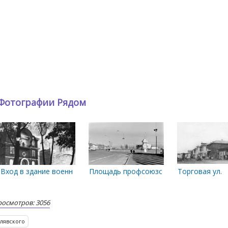
Фотографии Рядом
Вход в здание военного трибунала
Площадь профсоюзов и МРВ. 1976 год
Торговая ул.
осмотров: 3056
лявского