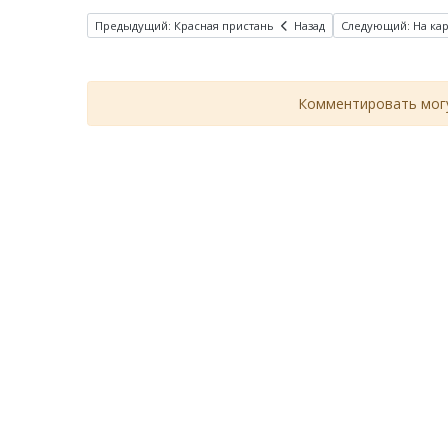
Предыдущий: Красная пристань
Назад
Следующий: На ка
Комментировать могу