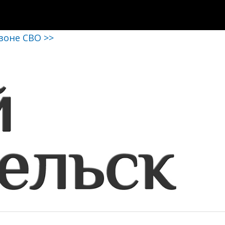
 зоне СВО >>