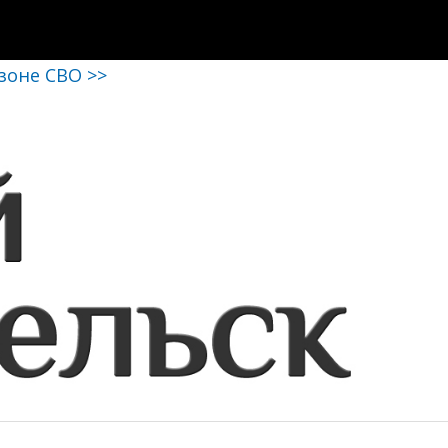
 зоне СВО >>