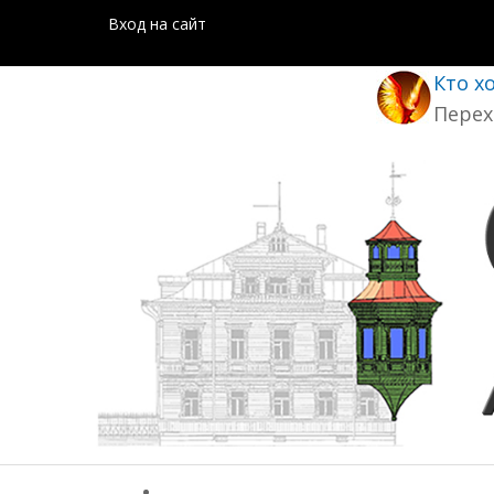
Вход на сайт
Кто х
Перех