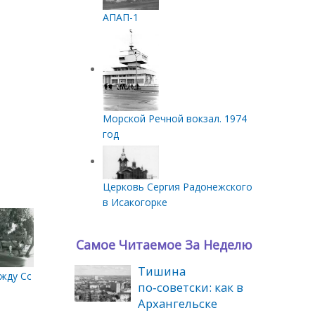
АПАП-1
Морской Речной вокзал. 1974
год
Церковь Сергия Радонежского
в Исакогорке
Самое Читаемое За Неделю
Тишина
о Н. В.
жду Сов. Космонавтов и Обводным
по‑советски: как в
Архангельске