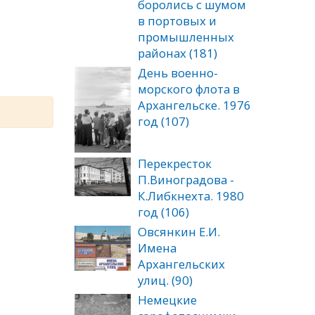
боролись с шумом
в портовых и
промышленных
районах (181)
День военно-
морского флота в
Архангельске. 1976
год (107)
Перекресток
П.Виноградова -
К.Либкнехта. 1980
год (106)
Овсянкин Е.И.
Имена
Архангельских
улиц. (90)
Немецкие