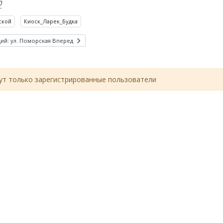
0
ской
Киоск_Ларек_Будка
ий: ул. Поморская
Вперед
т только зарегистрированные пользователи