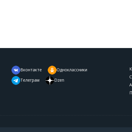
К
Вконтакте
Одноклассники
С
Телеграм
Dzen
А
П