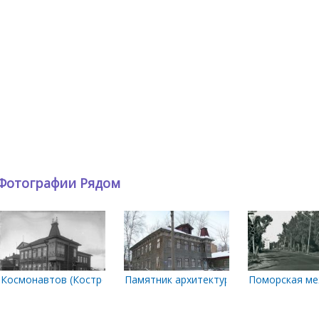
Фотографии Рядом
ежду Поморской и К.Либкнехта
Космонавтов (Костромской)
Памятник архитектуры. Дом Никольског
Поморская ме