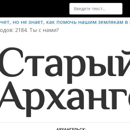
Поиск
очет, но не знает, как помочь нашим землякам в
одов: 2184. Ты с нами?
АРХАНГЕЛЬСК: