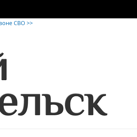
 зоне СВО >>