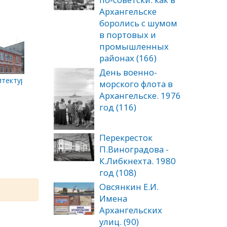
Архангельске
боролись с шумом
в портовых и
промышленных
районах (166)
День военно-
итектуры. Соломбальское адмиралтейство, административное з
морского флота в
Архангельске. 1976
год (116)
Перекресток
П.Виноградова -
К.Либкнехта. 1980
год (108)
Овсянкин Е.И.
Имена
Архангельских
улиц. (90)