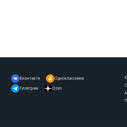
К
Вконтакте
Одноклассники
С
Телеграм
Dzen
А
П