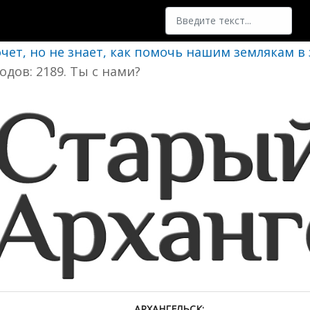
Поиск
очет, но не знает, как помочь нашим землякам в
одов: 2189. Ты с нами?
АРХАНГЕЛЬСК: