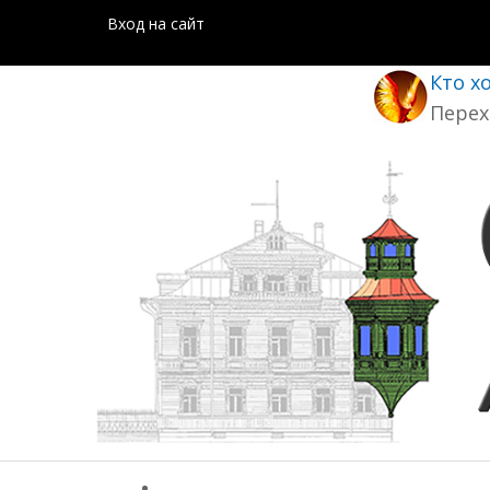
Вход на сайт
Кто х
Перех