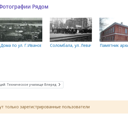
Фотографии Рядом
го флотского полуэкипажа
Дома по ул. Г.Иванова
Соломбала, ул. Левачева, 1961 г.
Памятник арх
ий: Техническое училище
Вперед
т только зарегистрированные пользователи