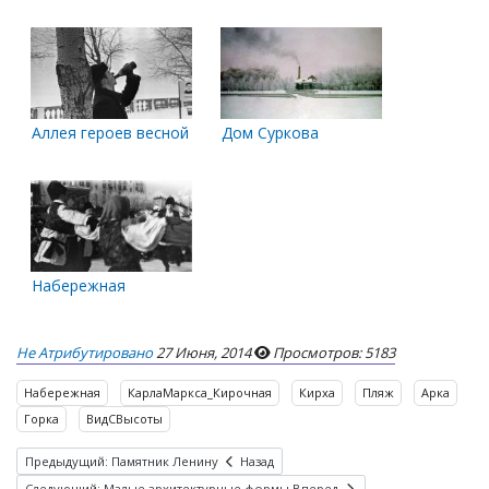
Аллея героев весной 1968 года
Дом Суркова
Набережная
Не Атрибутировано
27 Июня, 2014
Просмотров: 5183
Набережная
КарлаМаркса_Кирочная
Кирха
Пляж
Арка
Горка
ВидСВысоты
Предыдущий: Памятник Ленину
Назад
Следующий: Малые архитектурные формы
Вперед