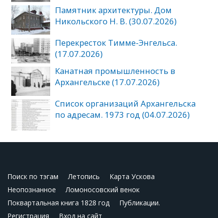
Памятник архитектуры. Дом
Никольского Н. В. (30.07.2026)
Перекресток Тимме-Энгельса.
(17.07.2026)
Канатная промышленность в
Архангельске (17.07.2026)
Список организаций Архангельска
по адресам. 1973 год (04.07.2026)
Поиск по тэгам
Летопись
Карта Ускова
Неопознанное
Ломоносовский венок
Поквартальная книга 1828 год
Публикации.
Регистрация
Вход на сайт