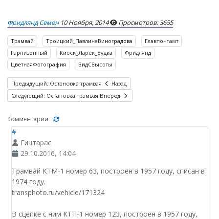
Фридлянд Семен
10 Ноября, 2014
Просмотров: 3655
Трамвай
Троицкий_ПавлинаВиноградова
Главпочтамт
Гарнизонный
Киоск_Ларек_Будка
Фридлянд
ЦветнаяФотография
ВидСВысоты
Предыдущий: Остановка трамвая
Назад
Следующий: Остановка трамвая
Вперед
Комментарии
#
Гинтарас
29.10.2016, 14:04
Трамвай КТМ-1 номер 63, построен в 1957 году, списан в
1974 году.
transphoto.ru/vehicle/171324
В сцепке с ним КТП-1 номер 123, построен в 1957 году,