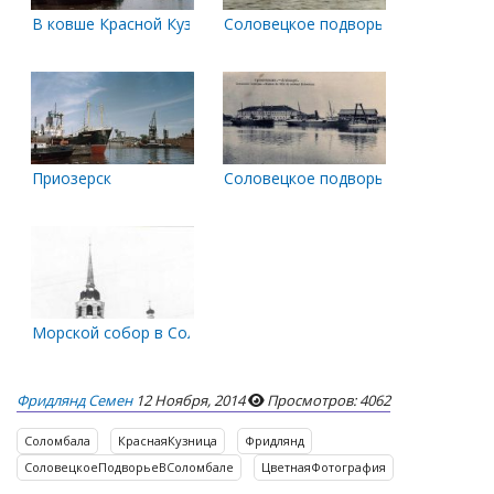
В ковше Красной Кузницы. 1958 год
Соловецкое подворье в Соломбал
Приозерск
Соловецкое подворье
Морской собор в Соломбале
Фридлянд Семен
12 Ноября, 2014
Просмотров: 4062
Соломбала
КраснаяКузница
Фридлянд
СоловецкоеПодворьеВСоломбале
ЦветнаяФотография